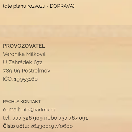
(dle plánu rozvozu - DOPRAVA)
PROVOZOVATEL
Veronika Milková
U Zahrádek 672
789 69 Postřelmov
IČO: 19953160
RYCHLÝ KONTAKT
e-mail:
info@barfmix.cz
tel.:
777 326 909
nebo
737 767 091
Číslo účtu:
264300197/0600