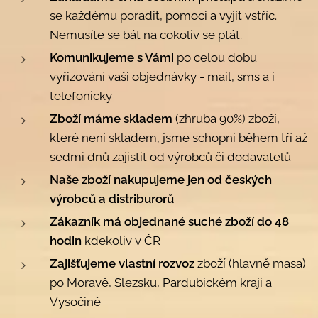
se každému poradit, pomoci a vyjít vstříc.
Nemusíte se bát na cokoliv se ptát.
Komunikujeme s Vámi
po celou dobu
vyřizování vaši objednávky - mail, sms a i
telefonicky
Zboží máme skladem
(zhruba 90%) zboží,
které není skladem, jsme schopni během tří až
sedmi dnů zajistit od výrobců či dodavatelů
Naše zboží nakupujeme jen od českých
výrobců a distriburorů
Zákazník má objednané suché zboží do 48
hodin
kdekoliv v ČR
Zajišťujeme vlastní rozvoz
zboží (hlavně masa)
po Moravě, Slezsku, Pardubickém kraji a
Vysočině