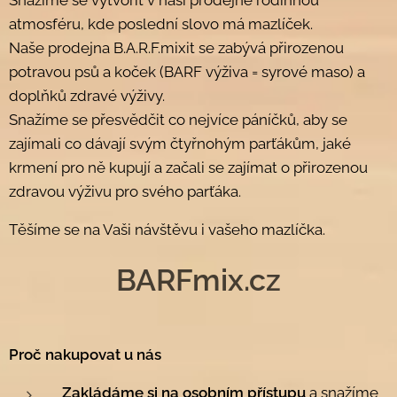
atmosféru, kde poslední slovo má mazlíček.
Naše prodejna
B.A.R.F.mixit
se zabývá přirozenou
potravou psů a koček (BARF výživa = syrové maso) a
doplňků zdravé výživy.
Snažíme se přesvědčit co nejvíce páníčků, aby se
zajímali co dávají svým čtyřnohým parťákům, jaké
krmení pro ně kupují a začali se zajímat o přirozenou
zdravou výživu pro svého parťáka.
Těšíme se na Vaši návštěvu i vašeho mazlíčka.
BARFmix.cz
Proč nakupovat u nás
Zakládáme si na osobním přístupu
a snažíme