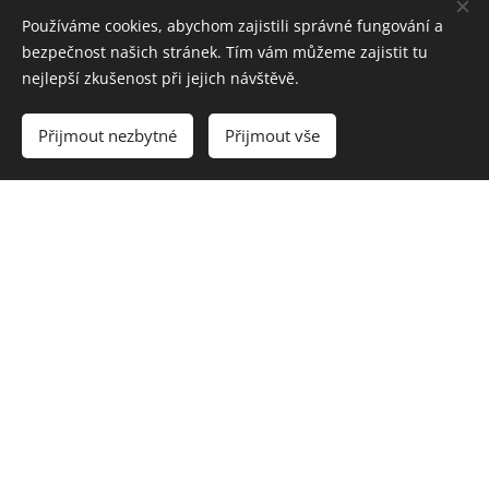
Používáme cookies, abychom zajistili správné fungování a
bezpečnost našich stránek. Tím vám můžeme zajistit tu
nejlepší zkušenost při jejich návštěvě.
Přijmout nezbytné
Přijmout vše