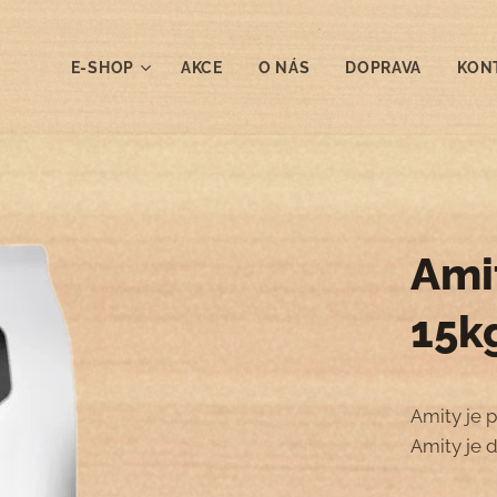
E-SHOP
AKCE
O NÁS
DOPRAVA
KON
Ami
15k
Amity je p
Amity je d