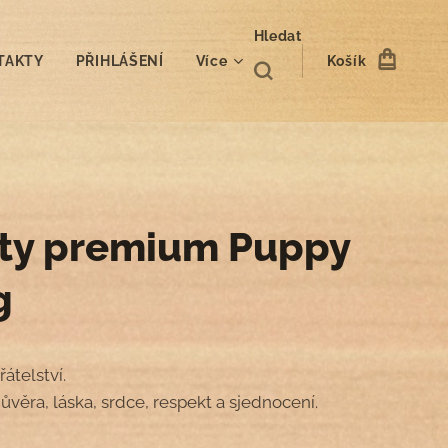
Hledat
TAKTY
PŘIHLÁŠENÍ
Více
Košík
ty premium Puppy
g
řátelství.
ůvěra, láska, srdce, respekt a sjednocení.