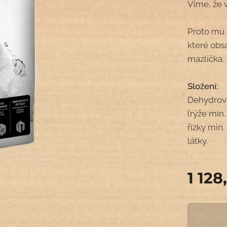
Víme, že 
Proto mu 
které obs
mazlíčka.
Složení:
Dehydrova
(rýže min.
řízky min.
látky.
1 128