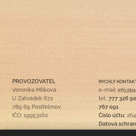
PROVOZOVATEL
RYCHLÝ KONTAK
Veronika Milková
e-mail:
info@ba
U Zahrádek 672
tel.:
777 326 9
789 69 Postřelmov
767 091
IČO: 19953160
Číslo účtu:
264
Datová schrán