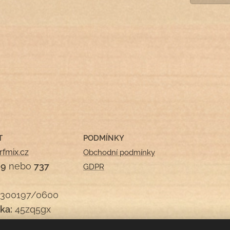
T
PODMÍNKY
rfmix.cz
Obchodní podmínky
09
nebo
737
GDPR
300197/0600
ka:
45zq5gx