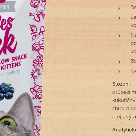
Do
La
ko
Ne
po
ko
Zd
Kv
Složení:
drůbeží m
kukuřičný 
chlorid so
olej z výt
Analytick