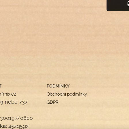
T
PODMÍNKY
rfmix.cz
Obchodní podmínky
09
nebo
737
GDPR
300197/0600
ka:
45zq5gx