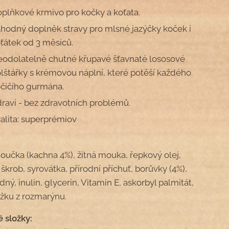
plňkové krmivo pro kočky a koťata.
hodný doplněk stravy pro mlsné jazýčky koček i
ťátek od 3 měsíců.
odolatelně chutné křupavé šťavnaté lososové
lštářky s krémovou náplní, které potěší každého
čičího gurmána.
raví - bez zdravotních problémů.
alita: superprémiov
oučka (kachna 4%), žitná mouka, řepkový olej,
škrob, syrovátka, přírodní příchuť, borůvky (4%),
dný, inulin, glycerin, Vitamin E, askorbyl palmitát,
ažku z rozmarýnu.
é složky: