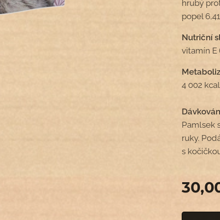
hrubý prot
popel 6,41
Nutriční s
vitamín E 
Metaboliz
4 002 kca
Dávkován
Pamlsek s
ruky. Pod
s kočičkou
30,0