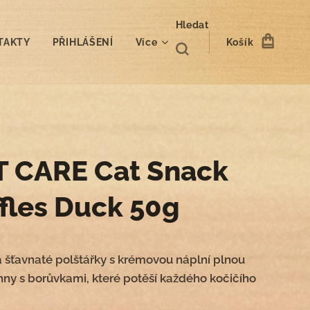
Hledat
TAKTY
PŘIHLÁŠENÍ
Více
Košík
T CARE Cat Snack
ffles Duck 50g
 šťavnaté polštářky s krémovou náplní plnou
hny s borůvkami, které potěší každého kočičího