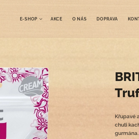
E-SHOP
AKCE
O NÁS
DOPRAVA
KON
BRI
Tru
Křupavé a
chuti kac
gurmána.