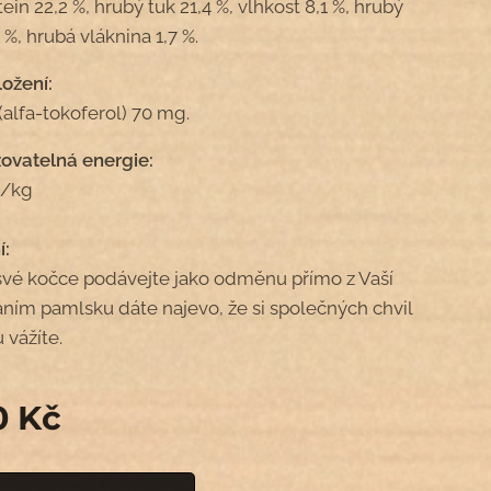
ein 22,2 %, hrubý tuk 21,4 %, vlhkost 8,1 %, hrubý
 %, hrubá vláknina 1,7 %.
ložení:
(alfa-tokoferol) 70 mg.
ovatelná energie:
l/kg
í:
vé kočce podávejte jako odměnu přímo z Vaší
áním pamlsku dáte najevo, že si společných chvil
 vážíte.
0
Kč