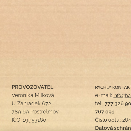
PROVOZOVATEL
RYCHLÝ KONTAK
Veronika Milková
e-mail:
info@ba
U Zahrádek 672
tel.:
777 326 9
789 69 Postřelmov
767 091
IČO: 19953160
Číslo účtu:
264
Datová schrán