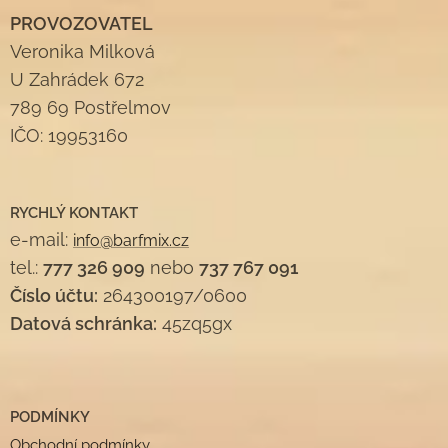
PROVOZOVATEL
Veronika Milková
U Zahrádek 672
789 69 Postřelmov
IČO: 19953160
RYCHLÝ KONTAKT
e-mail:
info@barfmix.cz
tel.:
777 326 909
nebo
737 767 091
Číslo účtu:
264300197/0600
Datová schránka:
45zq5gx
PODMÍNKY
Obchodní podmínky