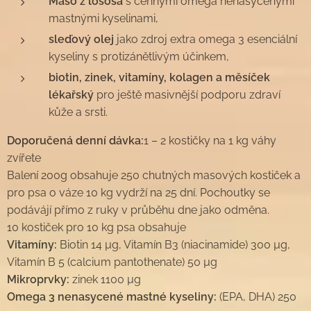
Maso z lososa
s cennými omega nenasycenými
mastnými kyselinami,
sleďový olej
jako zdroj extra omega 3 esenciální
kyseliny s protizánětlivým účinkem,
biotin, zinek, vitamíny, kolagen a měsíček
lékařský
pro ještě masivnější podporu zdraví
kůže a srsti.
Doporučená denní dávka:
1 – 2 kostičky na 1 kg váhy
zvířete
Balení 200g obsahuje 250 chutných masových kostiček a
pro psa o váze 10 kg vydrží na 25 dní. Pochoutky se
podávájí přímo z ruky v průběhu dne jako odměna.
10 kostiček pro 10 kg psa obsahuje
Vitamíny:
Biotin 14 µg, Vitamín B3 (niacinamide) 300 µg,
Vitamín B 5 (calcium pantothenate) 50 µg
Mikroprvky:
zinek 1100 µg
Omega 3 nenasycené mastné kyseliny:
(EPA, DHA) 250