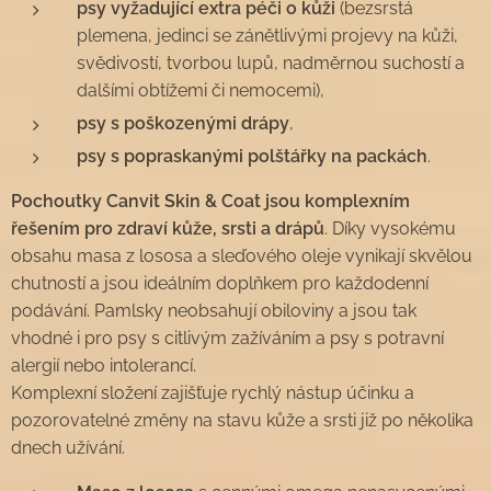
psy vyžadující extra péči o kůži
(bezsrstá
plemena, jedinci se zánětlivými projevy na kůži,
svědivostí, tvorbou lupů, nadměrnou suchostí a
dalšími obtížemi či nemocemi),
psy s poškozenými drápy
,
psy s popraskanými polštářky na packách
.
Pochoutky Canvit Skin & Coat jsou komplexním
řešením pro zdraví kůže, srsti a drápů
. Díky vysokému
obsahu masa z lososa a sleďového oleje vynikají skvělou
chutností a jsou ideálním doplňkem pro každodenní
podávání. Pamlsky neobsahují obiloviny a jsou tak
vhodné i pro psy s citlivým zažíváním a psy s potravní
alergií nebo intolerancí.
Komplexní složení zajišťuje rychlý nástup účinku a
pozorovatelné změny na stavu kůže a srsti již po několika
dnech užívání.