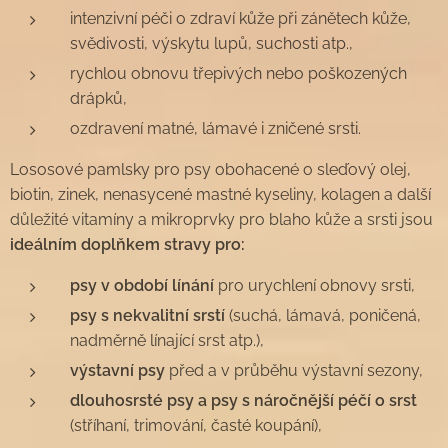
intenzivní péči o zdraví kůže při zánětech kůže,
svědivosti, výskytu lupů, suchosti atp.,
rychlou obnovu třepivých nebo poškozených
drápků,
ozdravení matné, lámavé i zničené srsti.
Lososové pamlsky pro psy obohacené o sleďový olej,
biotin, zinek, nenasycené mastné kyseliny, kolagen a další
důležité vitamíny a mikroprvky pro blaho kůže a srsti jsou
ideálním doplňkem stravy pro:
psy
v období línání
pro urychlení obnovy srsti,
psy s nekvalitní srstí
(suchá, lámavá, poničená,
nadměrně línající srst atp.),
výstavní psy
před a v průběhu výstavní sezony,
dlouhosrsté psy a psy s náročnější péčí o srst
(stříhaní, trimování, časté koupání),