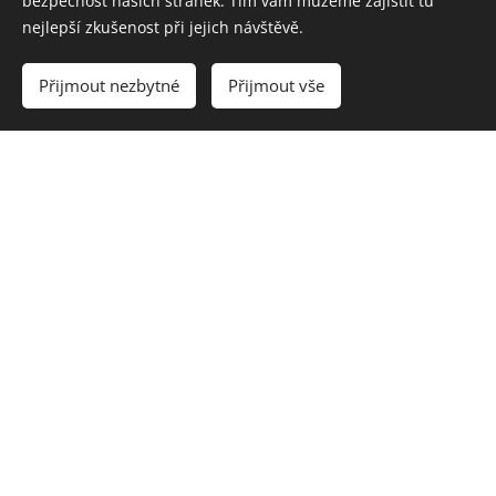
bezpečnost našich stránek. Tím vám můžeme zajistit tu
nejlepší zkušenost při jejich návštěvě.
Vyprodáno
Přijmout nezbytné
Přijmout vše