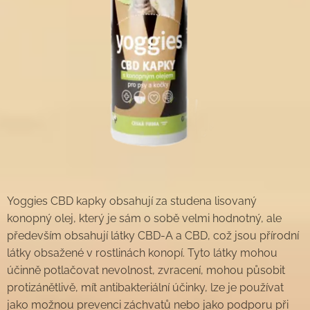
Yoggies CBD kapky obsahují za studena lisovaný
konopný olej, který je sám o sobě velmi hodnotný, ale
především obsahují látky CBD-A a CBD, což jsou přírodní
látky obsažené v rostlinách konopí. Tyto látky mohou
účinně potlačovat nevolnost, zvracení, mohou působit
protizánětlivě, mít antibakteriální účinky, lze je používat
jako možnou prevenci záchvatů nebo jako podporu při