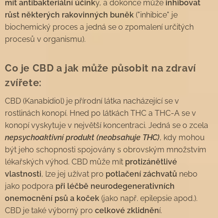
mít antibakteriální účink
y, a dokonce může
inhibovat
růst některých rakovinných buněk
("inhibice" je
biochemický proces a jedná se o zpomalení určitých
procesů v organismu).
Co je CBD a jak může působit na zdraví
zvířete:
CBD (Kanabidiol) je přírodní látka nacházející se v
rostlinách konopí. Hned po látkách THC a THC-A se v
konopí vyskytuje v největší koncentraci. Jedná se o zcela
nepsychoaktivní produkt (neobsahuje THC)
, kdy mohou
být jeho schopnosti spojovány s obrovským množstvím
lékařských výhod. CBD může mít
protizánětlivé
vlastnosti
, lze jej užívat pro
potlačení záchvatů
nebo
jako podpora
při léčbě neurodegenerativních
onemocnění psů a koček
(jako např. epilepsie apod.).
CBD je také výborný pro
celkové zklidněn
í.