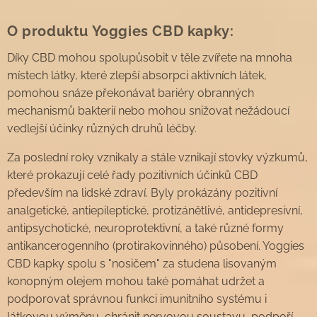
O produktu Yoggies CBD kapky:
Díky CBD mohou spolupůsobit v těle zvířete na mnoha
místech látky, které zlepší absorpci aktivních látek,
pomohou snáze překonávat bariéry obranných
mechanismů bakterií nebo mohou snižovat nežádoucí
vedlejší účinky různých druhů léčby.
Za poslední roky vznikaly a stále vznikají stovky výzkumů,
které prokazují celé řady pozitivních účinků CBD
především na lidské zdraví. Byly prokázány pozitivní
analgetické, antiepileptické, protizánětlivé, antidepresivní,
antipsychotické, neuroprotektivní, a také různé formy
antikancerogenního (protirakovinného) působení. Yoggies
CBD kapky spolu s "nosičem" za studena lisovaným
konopným olejem mohou také pomáhat udržet a
podporovat správnou funkci imunitního systému i
látkovou výměnu, chránit nervovou soustavu, podpoří