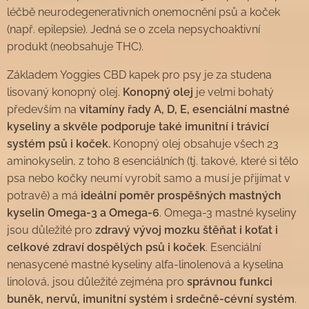
léčbě neurodegenerativních onemocnění psů a koček
(např. epilepsie). Jedná se o zcela nepsychoaktivní
produkt (neobsahuje THC).
Základem Yoggies CBD kapek pro psy je za studena
lisovaný konopný olej.
Konopný olej
je velmi bohatý
především na
vitamíny řady A, D, E, esenciální mastné
kyseliny a skvěle podporuje také imunitní i trávicí
systém psů i koček.
Konopný olej obsahuje všech 23
aminokyselin, z toho 8 esenciálních (tj. takové, které si tělo
psa nebo kočky neumí vyrobit samo a musí je přijímat v
potravě) a má
ideální poměr prospěšných mastných
kyselin Omega-3 a Omega-6
. Omega-3 mastné kyseliny
jsou důležité pro
zdravý vývoj mozku štěňat i koťat i
celkové zdraví dospělých psů i koček
. Esenciální
nenasycené mastné kyseliny alfa-linolenová a kyselina
linolová, jsou důležité zejména pro
správnou funkci
buněk, nervů, imunitní systém i srdečně-cévní systém
.