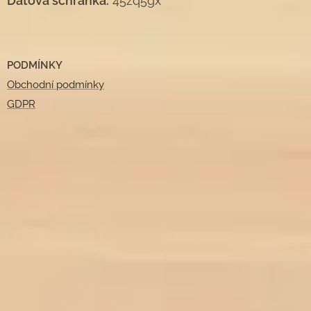
Datová schránka:
45zq5gx
PODMÍNKY
Obchodní podmínky
GDPR