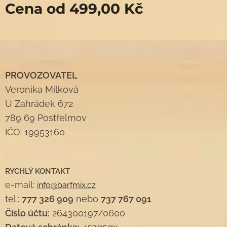
Cena od
499,00
Kč
PROVOZOVATEL
Veronika Milková
U Zahrádek 672
789 69 Postřelmov
IČO: 19953160
RYCHLÝ KONTAKT
e-mail:
info@barfmix.cz
tel.:
777 326 909
nebo
737 767 091
Číslo účtu:
264300197/0600