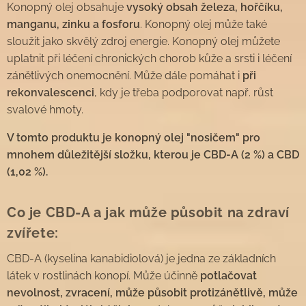
Konopný olej obsahuje
vysoký obsah železa, hořčíku,
manganu, zinku a fosforu
. Konopný olej může také
sloužit jako skvělý zdroj energie. Konopný olej můžete
uplatnit při léčení chronických chorob kůže a srsti i léčení
zánětlivých onemocnění. Může dále pomáhat i
při
rekonvalescenci
, kdy je třeba podporovat např. růst
svalové hmoty.
V tomto produktu je konopný olej "nosičem" pro
mnohem důležitější složku, kterou je CBD-A (2 %) a CBD
(1,02 %).
Co je CBD-A a jak může působit na zdraví
zvířete:
CBD-A (kyselina kanabidiolová) je jedna ze základních
látek v rostlinách konopí. Může účinně
potlačovat
nevolnost, zvracení, může působit protizánětlivě, může