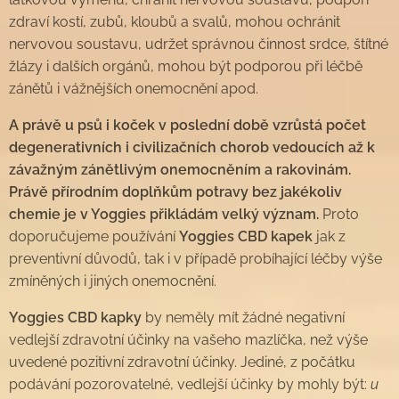
zdraví kostí, zubů, kloubů a svalů, mohou ochránit
nervovou soustavu, udržet správnou činnost srdce, štítné
žlázy i dalších orgánů, mohou být podporou při léčbě
zánětů i vážnějších onemocnění apod.
A právě u psů i koček v poslední době vzrůstá počet
degenerativních i civilizačních chorob vedoucích až k
závažným zánětlivým onemocněním a rakovinám.
Právě přírodním doplňkům potravy bez jakékoliv
chemie je v Yoggies přikládám velký význam.
Proto
doporučujeme používání
Yoggies CBD kapek
jak z
preventivní důvodů, tak i v případě probíhající léčby výše
zmíněných i jiných onemocnění.
Yoggies CBD kapky
by neměly mít žádné negativní
vedlejší zdravotní účinky na vašeho mazlíčka, než výše
uvedené pozitivní zdravotní účinky. Jediné, z počátku
podávání pozorovatelné, vedlejší účinky by mohly být:
u