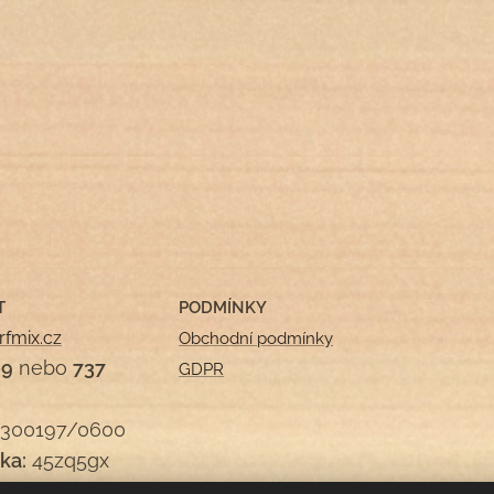
T
PODMÍNKY
rfmix.cz
Obchodní podmínky
09
nebo
737
GDPR
300197/0600
ka:
45zq5gx