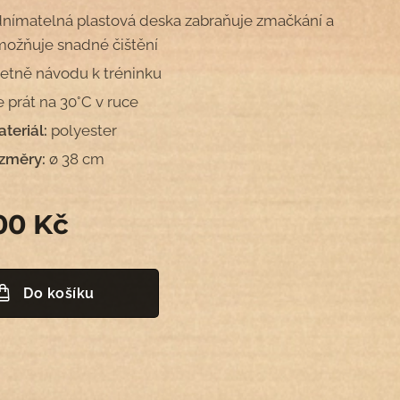
nímatelná plastová deska zabraňuje zmačkání a
ožňuje snadné čištění
etně návodu k tréninku
e prát na 30°C v ruce
teriál:
polyester
ozměry:
ø 38 cm
00
Kč
Do košíku