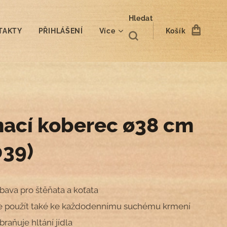
Hledat
TAKTY
PŘIHLÁŠENÍ
Více
Košík
hací koberec ø38 cm
039)
bava pro štěňata a koťata
e použít také ke každodennímu suchému krmení
braňuje hltání jídla