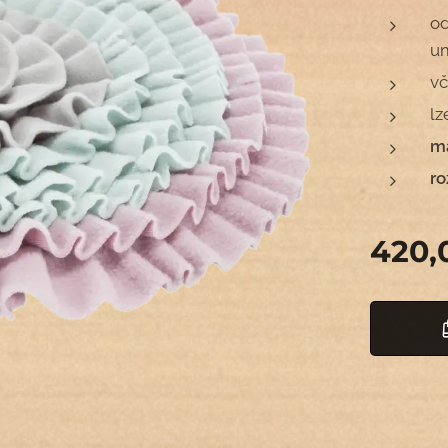
od
um
vč
lz
ma
r
420,