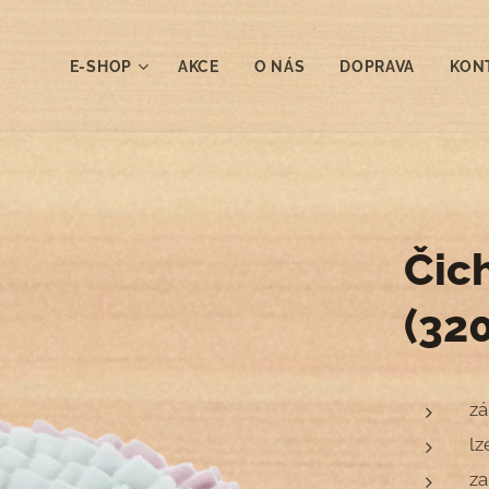
E-SHOP
AKCE
O NÁS
DOPRAVA
KON
Čic
(32
zá
lz
za