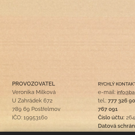
PROVOZOVATEL
RYCHLÝ KONTAK
Veronika Milková
e-mail:
info@ba
U Zahrádek 672
tel.:
777 326 9
789 69 Postřelmov
767 091
IČO: 19953160
Číslo účtu:
264
Datová schrán