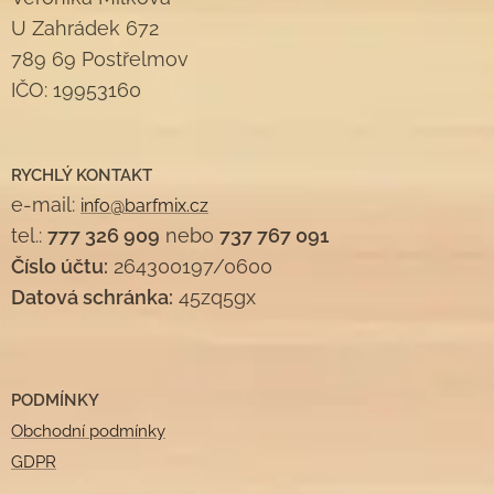
U Zahrádek 672
789 69 Postřelmov
IČO: 19953160
RYCHLÝ KONTAKT
e-mail:
info@barfmix.cz
tel.:
777 326 909
nebo
737 767 091
Číslo účtu:
264300197/0600
Datová schránka:
45zq5gx
PODMÍNKY
Obchodní podmínky
GDPR