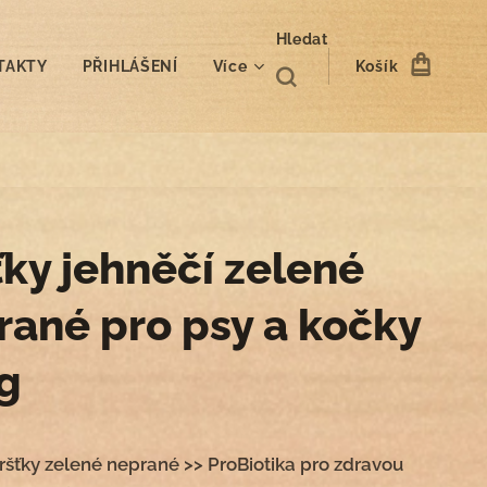
Hledat
TAKTY
PŘIHLÁŠENÍ
Více
Košík
ťky jehněčí zelené
rané pro psy a kočky
g
ršťky zelené neprané >> ProBiotika pro zdravou