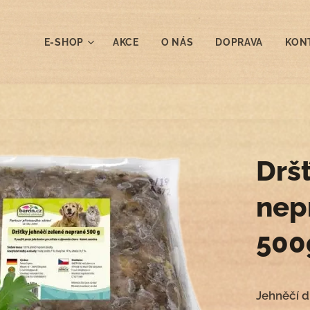
E-SHOP
AKCE
O NÁS
DOPRAVA
KON
Drš
nep
500
Jehněčí d