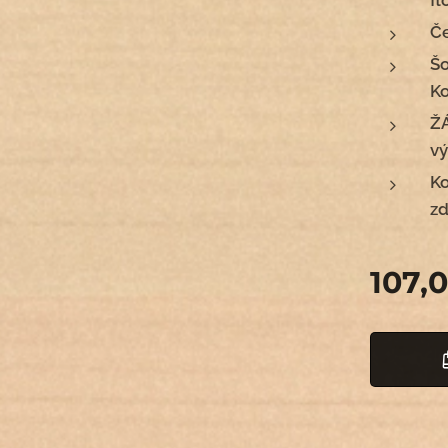
fl
Če
Šo
Ko
ŽÁ
vý
K
zd
107,