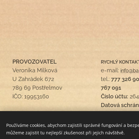
PROVOZOVATEL
RYCHLÝ KONTAK
Veronika Milková
e-mail:
info@ba
U Zahrádek 672
tel.:
777 326 9
789 69 Postřelmov
767 091
IČO: 19953160
Číslo účtu:
264
Datová schrán
Používáme cookies, abychom zajistili správné fungování a bezp
můžeme zajistit tu nejlepší zkušenost při jejich návštěvě.