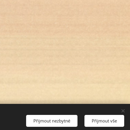
Přijmout nezbytné
Přijmout vše