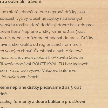
óru a optimální trávení.
ubě mleté jehněčí zelené neprané dršťky jsou
 součástí výživy. Obsahují zbytky natrávených
vaných) rostlin, které dodávají dobré bakterie pro
třevní flóru. Neprané dršťky krmíme 2 až 3krát
otné, nebo je můžeme přimíchat do masa. Dršťky
ravinářské kvalitě od regionálních farmářů z
 volných chovů. Čerstvost a rychlé šokové
masa zachovává vysokou BioAktivitu (Životní
 Filozofie dodávat POUZE KVALITU bez laciných
líčem ke zdravé výživě. Vakuové balení ve
 foliových vaničkách.
lené neprané dršťky přidáváme 2 až 3 krát
dně.
sahují fermenty a dobré bakterie pro střevní