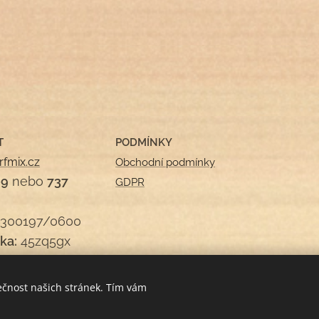
T
PODMÍNKY
rfmix.cz
Obchodní podmínky
09
nebo
737
GDPR
300197/0600
ka:
45zq5gx
ečnost našich stránek. Tím vám
Cookies