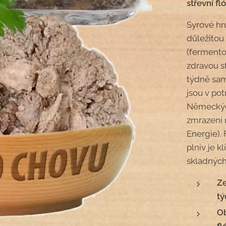
střevní fl
Syrové hr
důležitou
(fermento
zdravou s
týdně sam
jsou v pot
Německých
zmrazení 
Energie).
plniv je k
skladných
Ze
tý
Ob