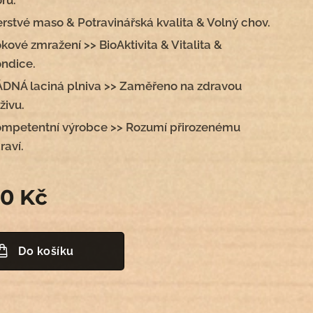
óru.
rstvé maso & Potravinářská kvalita & Volný chov.
kové zmražení >> BioAktivita & Vitalita &
ndice.
DNÁ laciná plniva >> Zaměřeno na zdravou
živu.
ompetentní výrobce >> Rozumí přirozenému
raví.
00
Kč
Do košíku