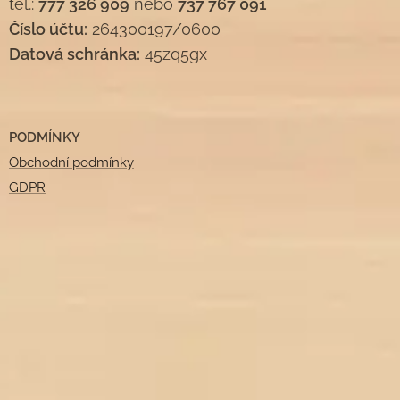
tel.:
777 326 909
nebo
737 767 091
Číslo účtu:
264300197/0600
Datová schránka:
45zq5gx
PODMÍNKY
Obchodní podmínky
GDPR