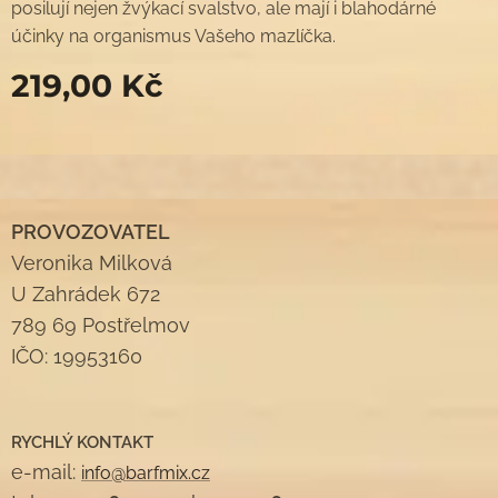
posilují nejen žvýkací svalstvo, ale mají i blahodárné
účinky na organismus Vašeho mazlíčka.
219,00
Kč
PROVOZOVATEL
Veronika Milková
U Zahrádek 672
789 69 Postřelmov
IČO: 19953160
RYCHLÝ KONTAKT
e-mail:
info@barfmix.cz