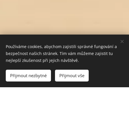
Používáme cookies, abychom zajistili správné fungování a
bezpečnost našich stránek. Tím vám můžeme zajistit tu
nejlepší zkušenost při jejich návštěvě.
Do košíku
Přijmout nezbytné
Přijmout vše