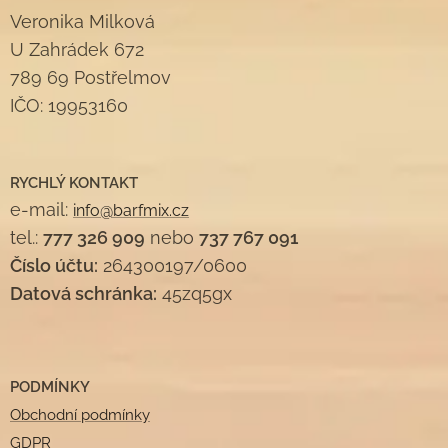
Veronika Milková
U Zahrádek 672
789 69 Postřelmov
IČO: 19953160
RYCHLÝ KONTAKT
e-mail:
info@barfmix.cz
tel.:
777 326 909
nebo
737 767 091
Číslo účtu:
264300197/0600
Datová schránka:
45zq5gx
PODMÍNKY
Obchodní podmínky
GDPR