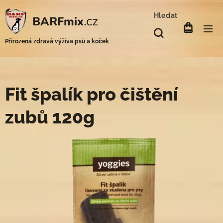
Hledat
.cz
BARFmix
Přirozená zdravá výživa psů a koček
Fit špalík pro čištění
zubů 120g