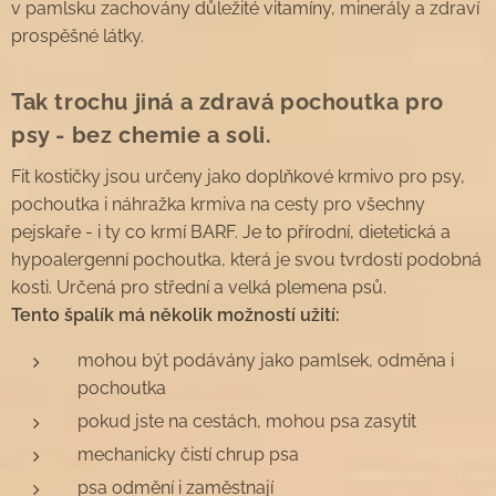
v pamlsku zachovány důležité vitamíny, minerály a zdraví
prospěšné látky.
Tak trochu jiná a zdravá pochoutka pro
psy - bez chemie a soli.
Fit kostičky jsou určeny jako doplňkové krmivo pro psy,
pochoutka i náhražka krmiva na cesty pro všechny
pejskaře - i ty co krmí BARF. Je to přírodní, dietetická a
hypoalergenní pochoutka, která je svou tvrdostí podobná
kosti. Určená pro střední a velká plemena psů.
Tento špalík má několik možností užití:
mohou být podávány jako pamlsek, odměna i
pochoutka
pokud jste na cestách, mohou psa zasytit
mechanicky čistí chrup psa
psa odmění i zaměstnají