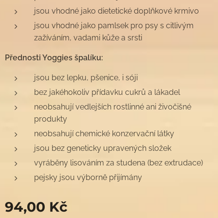
jsou vhodné jako dietetické doplňkové krmivo
jsou vhodné jako pamlsek pro psy s citlivým
zažíváním, vadami kůže a srsti
Přednosti Yoggies špalíku:
jsou bez lepku, pšenice, i sóji
bez jakéhokoliv přídavku cukrů a lákadel
neobsahují vedlejších rostlinné ani živočišné
produkty
neobsahují chemické konzervační látky
jsou bez geneticky upravených složek
vyráběny lisováním za studena (bez extrudace)
pejsky jsou výborně přijímány
94,00
Kč