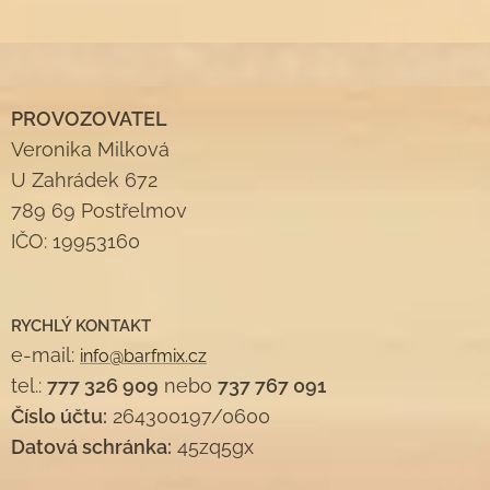
PROVOZOVATEL
Veronika Milková
U Zahrádek 672
789 69 Postřelmov
IČO: 19953160
RYCHLÝ KONTAKT
e-mail:
info@barfmix.cz
tel.:
777 326 909
nebo
737 767 091
Číslo účtu:
264300197/0600
Datová schránka:
45zq5gx