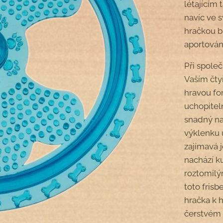
létajícím 
navíc ve s
hračkou bl
aportování
Při společ
Vaším čty
hravou fo
uchopiteln
snadný na
výklenku 
zajímavá j
nachází k
roztomilý
toto fris
hračka k 
čerstvém