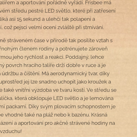
talířem a aportování pořádně vyřádí. Frisbee má
vém středu pestré LED světlo, které při zatřesení
iká asi 15 sekund a ulehčí tak polapení a
, což pejsci velmi ocení zvláště při stmívání.
ně stráveném čase v přírodě tak posílíte vztah s
řnohým členem rodiny a potrénujete zároveň
rmou jeho rychlost a reakci. Poddajný, lehce
ý povrch hracího talíře drží dobře v ruce a je
 údržbu a čištění. Má aerodynamický tvar, díky
uprostřed jej lze snadno uchopit jako kroužek a
e také vnitřní výzdoba ve tvaru kostí. Ve středu se
ulička, která obklopuje LED světlo a je lemována
mi packami. Díky svým plovacím schopnostem je
bee vhodné také na pláž nebo k bazénu. Krásná
házení a aportování pro akčně strávené hodiny na
 vzduchu!