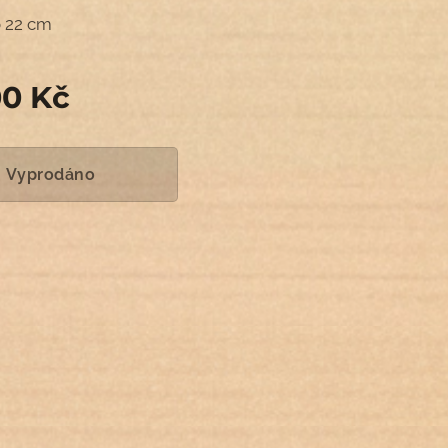
 22 cm
00
Kč
Vyprodáno