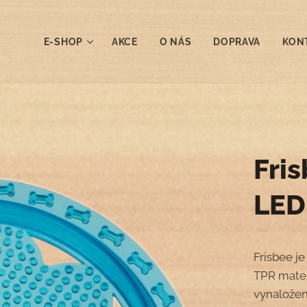
E-SHOP
AKCE
O NÁS
DOPRAVA
KON
Fris
LED
Frisbee je
TPR mater
vynaložení