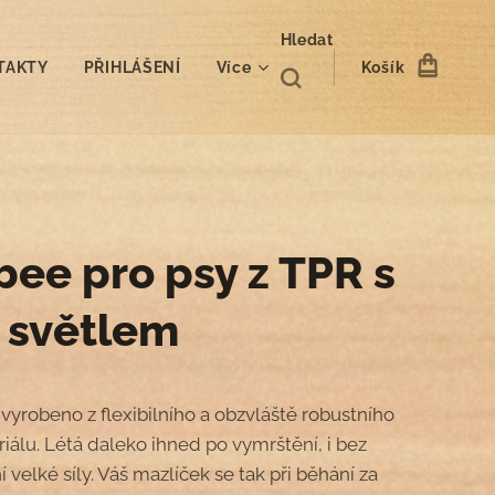
Hledat
TAKTY
PŘIHLÁŠENÍ
Více
Košík
bee pro psy z TPR s
 světlem
 vyrobeno z flexibilního a obzvláště robustního
iálu. Létá daleko ihned po vymrštění, i bez
 velké síly. Váš mazlíček se tak při běhání za