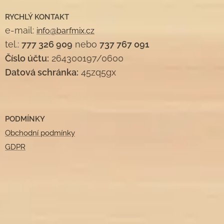
RYCHLÝ KONTAKT
e-mail:
info@barfmix.cz
tel.:
777 326 909
nebo
737 767 091
Číslo účtu:
264300197/0600
Datová schránka:
45zq5gx
PODMÍNKY
Obchodní podmínky
GDPR