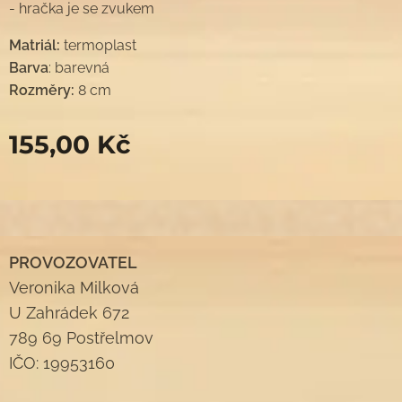
- hračka je se zvukem
Matriál:
termoplast
Barva
: barevná
Rozměry:
8 cm
155,00
Kč
PROVOZOVATEL
Veronika Milková
U Zahrádek 672
789 69 Postřelmov
IČO: 19953160