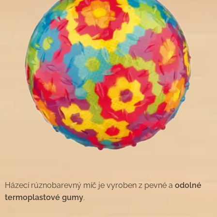
Házecí rúznobarevný míč je vyroben z pevné a
odolné
termoplastové gumy
.