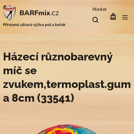
Hledat
.cz
BARFmix
Přirozená zdravá výživa psů a koček
Házecí různobarevný
míč se
zvukem,termoplast.gum
a 8cm (33541)