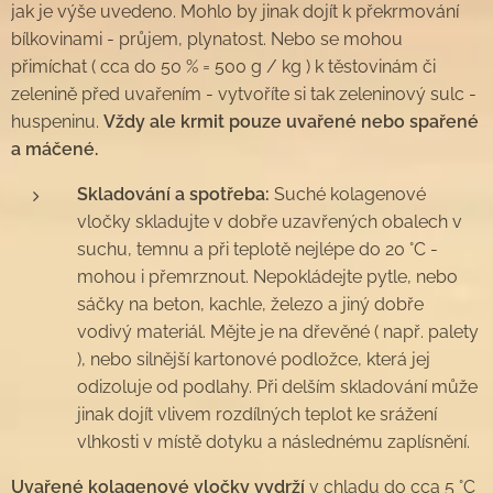
jak je výše uvedeno. Mohlo by jinak dojít k překrmování
bílkovinami - průjem, plynatost. Nebo se mohou
přimíchat ( cca do 50 % = 500 g / kg ) k těstovinám či
zelenině před uvařením - vytvoříte si tak zeleninový sulc -
huspeninu.
Vždy ale krmit pouze uvařené nebo spařené
a máčené.
Skladování a spotřeba:
Suché kolagenové
vločky skladujte v dobře uzavřených obalech v
suchu, temnu a při teplotě nejlépe do 20 °C -
mohou i přemrznout. Nepokládejte pytle, nebo
sáčky na beton, kachle, železo a jiný dobře
vodivý materiál. Mějte je na dřevěné ( např. palety
), nebo silnější kartonové podložce, která jej
odizoluje od podlahy. Při delším skladování může
jinak dojít vlivem rozdílných teplot ke srážení
vlhkosti v místě dotyku a následnému zaplísnění.
Uvařené kolagenové vločky vydrží
v chladu do cca 5 °C