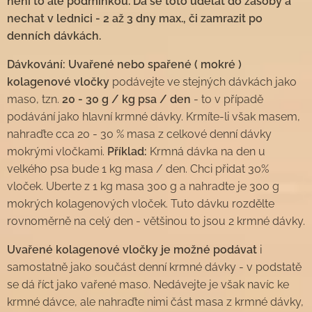
není to ale podmínkou. Dá se toto udělat do zásoby a
nechat v lednici - 2 až 3 dny max., či zamrazit po
denních dávkách.
Dávkování:
Uvařené nebo spařené ( mokré )
kolagenové vločky
podávejte ve stejných dávkách jako
maso, tzn.
20 - 30 g / kg psa / den
- to v případě
podávání jako hlavní krmné dávky. Krmíte-li však masem,
nahraďte cca 20 - 30 % masa z celkové denní dávky
mokrými vločkami.
Příklad:
Krmná dávka na den u
velkého psa bude 1 kg masa / den. Chci přidat 30%
vloček. Uberte z 1 kg masa 300 g a nahradte je 300 g
mokrých kolagenových vloček. Tuto dávku rozdělte
rovnoměrně na celý den - většinou to jsou 2 krmné dávky.
Uvařené kolagenové vločky je možné podávat
i
samostatně jako součást denní krmné dávky - v podstatě
se dá říct jako vařené maso. Nedávejte je však navíc ke
krmné dávce, ale nahraďte nimi část masa z krmné dávky,