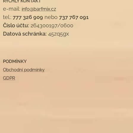
RYCHLÝ KONTAKT
e-mail:
info@barfmix.cz
tel.:
777 326 909
nebo
737 767 091
Číslo účtu:
264300197/0600
Datová schránka:
45zq5gx
PODMÍNKY
Obchodní podmínky
GDPR