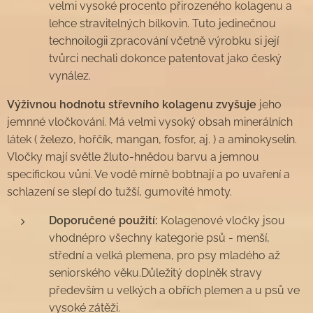
velmi vysoké procento přirozeného kolagenu a
lehce stravitelných bílkovin. Tuto jedinečnou
technoilogii zpracování včetně výrobku si její
tvůrci nechali dokonce patentovat jako český
vynález.
Výživnou hodnotu střevního kolagenu zvyšuje
jeho
jemnné vločkování. Má velmi vysoký obsah minerálních
látek ( železo, hořčík, mangan, fosfor, aj. ) a aminokyselin.
Vločky mají světle žluto-hnědou barvu a jemnou
specifickou vůni. Ve vodě mírně bobtnají a po uvaření a
schlazení se slepí do tužší, gumovité hmoty.
Doporučené použití:
Kolagenové vločky jsou
vhodnépro všechny kategorie psů - menší,
střední a velká plemena, pro psy mladého až
seniorského věku.Důležitý doplněk stravy
především u velkých a obřích plemen a u psů ve
vysoké zátěži.