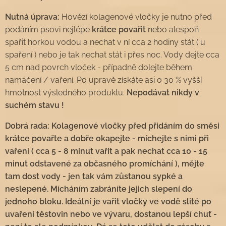
Nutná úprava:
Hovězí kolagenové vločky je nutno před
podáním psovi nejlépe
krátce povařit
nebo alespoň
spařit horkou vodou a nechat v ní cca 2 hodiny stát ( u
spaření ) nebo je tak nechat stát i přes noc. Vody dejte cca
5 cm nad povrch vloček - případně dolejte během
namáčení / vaření. Po upravě získáte asi o 30 % vyšší
hmotnost výsledného produktu.
Nepodávat nikdy v
suchém stavu !
Dobrá rada:
Kolagenové vločky před přidáním do směsi
krátce povařte a dobře okapejte - míchejte s nimi při
vaření ( cca 5 - 8 minut vařit a pak nechat cca 10 - 15
minut odstavené za občasného promíchání ), mějte
tam dost vody - jen tak vám zůstanou sypké a
neslepené. Mícháním zabráníte jejich slepení do
jednoho bloku. Ideální je vařit vločky ve vodě slité po
uvaření těstovin nebo ve vývaru, dostanou lepší chuť -