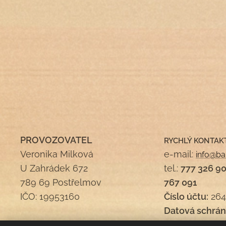
PROVOZOVATEL
RYCHLÝ KONTAK
Veronika Milková
e-mail:
info@ba
U Zahrádek 672
tel.:
777 326 9
789 69 Postřelmov
767 091
IČO: 19953160
Číslo účtu:
264
Datová schrán