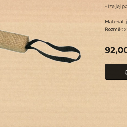
- lze jej 
Materiál:
Rozměr
:
92,0