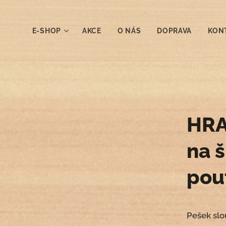
E-SHOP
AKCE
O NÁS
DOPRAVA
KON
HRA
na 
pou
Pešek slo