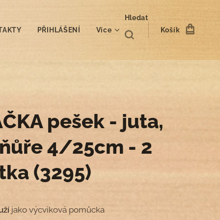
Hledat
TAKTY
PŘIHLÁŠENÍ
Více
Košík
ČKA pešek - juta,
šňůře 4/25cm - 2
tka (3295)
uží
jako výcviková pomůcka