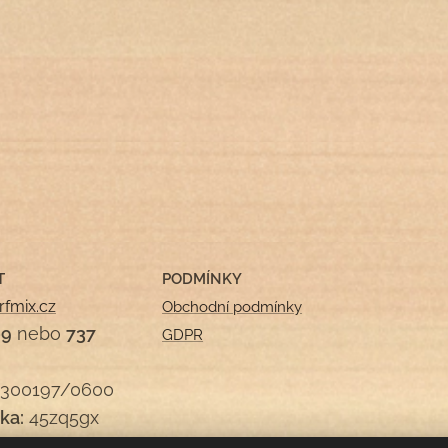
T
PODMÍNKY
rfmix.cz
Obchodní podmínky
09
nebo
737
GDPR
300197/0600
ka:
45zq5gx