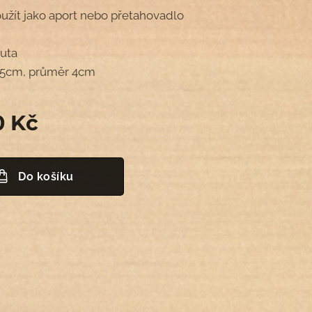
použít jako aport nebo přetahovadlo
juta
 25cm, průměr 4cm
0
Kč
Do košíku