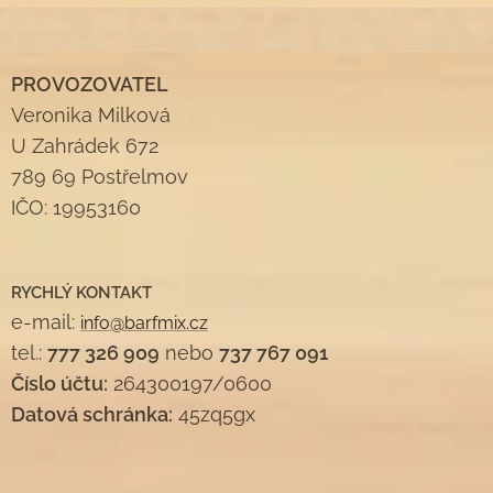
PROVOZOVATEL
Veronika Milková
U Zahrádek 672
789 69 Postřelmov
IČO: 19953160
RYCHLÝ KONTAKT
e-mail:
info@barfmix.cz
tel.:
777 326 909
nebo
737 767 091
Číslo účtu:
264300197/0600
Datová schránka:
45zq5gx