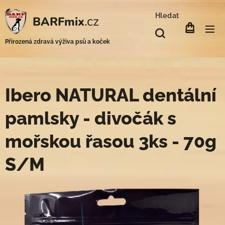
Hledat
.cz
BARFmix
Přirozená zdravá výživa psů a koček
Ibero NATURAL dentální
pamlsky - divočák s
mořskou řasou 3ks - 70g
S/M