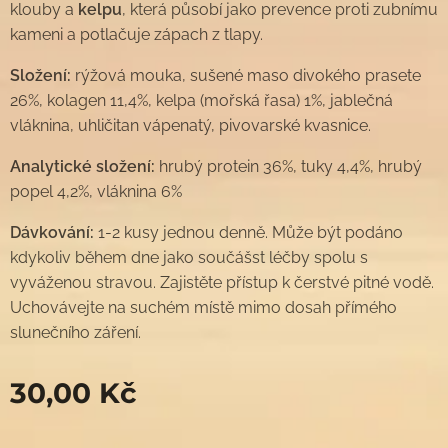
klouby a
kelpu
, která působí jako prevence proti zubnímu
kameni a potlačuje zápach z tlapy.
Složení:
rýžová mouka, sušené maso divokého prasete
26%, kolagen 11,4%, kelpa (mořská řasa) 1%, jablečná
vláknina, uhličitan vápenatý, pivovarské kvasnice.
Analytické složení:
hrubý protein 36%, tuky 4,4%, hrubý
popel 4,2%, vláknina 6%
Dávkování:
1-2 kusy jednou denně. Může být podáno
kdykoliv během dne jako součášst léčby spolu s
vyváženou stravou. Zajistěte přístup k čerstvé pitné vodě.
Uchovávejte na suchém místě mimo dosah přímého
slunečního záření.
30,00
Kč