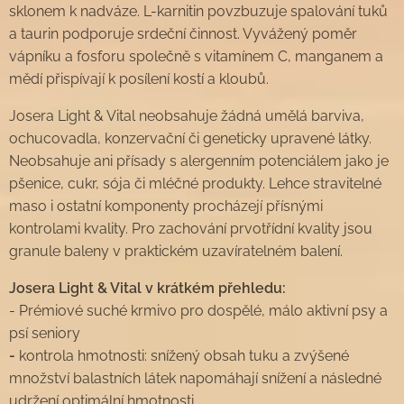
sklonem k nadváze. L-karnitin povzbuzuje spalování tuků
a taurin podporuje srdeční činnost. Vyvážený poměr
vápníku a fosforu společně s vitamínem C, manganem a
mědí přispívají k posílení kostí a kloubů.
Josera Light & Vital neobsahuje žádná umělá barviva,
ochucovadla, konzervační či geneticky upravené látky.
Neobsahuje ani přísady s alergenním potenciálem jako je
pšenice, cukr, sója či mléčné produkty. Lehce stravitelné
maso i ostatní komponenty procházejí přísnými
kontrolami kvality. Pro zachování prvotřídní kvality jsou
granule baleny v praktickém uzavíratelném balení.
Josera Light & Vital v krátkém přehledu:
- Prémiové suché krmivo pro dospělé, málo aktivní psy a
psí seniory
-
kontrola hmotnosti: snížený obsah tuku a zvýšené
množství balastních látek napomáhají snížení a následné
udržení optimální hmotnosti