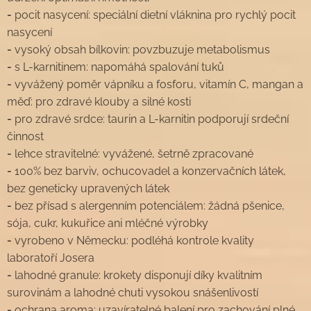
-
pocit nasycení: speciální dietní vláknina pro rychlý pocit
nasycení
-
vysoký obsah bílkovin: povzbuzuje metabolismus
-
s L-karnitinem: napomáhá spalování tuků
-
vyvážený poměr vápníku a fosforu, vitamín C, mangan a
měď: pro zdravé klouby a silné kosti
-
pro zdravé srdce: taurin a L-karnitin podporují srdeční
činnost
-
lehce stravitelné: vyvážené, šetrně zpracované
-
100% bez barviv, ochucovadel a konzervačních látek,
bez geneticky upravených látek
-
bez přísad s alergenním potenciálem: žádná pšenice,
sója, cukr, kukuřice ani mléčné výrobky
-
vyrobeno v Německu: podléhá kontrole kvality
laboratoří Josera
-
lahodné granule: krokety disponují díky kvalitním
surovinám a lahodné chuti vysokou snášenlivostí
-
ochrana aroma: uzavíratelné balení pro zachování plné