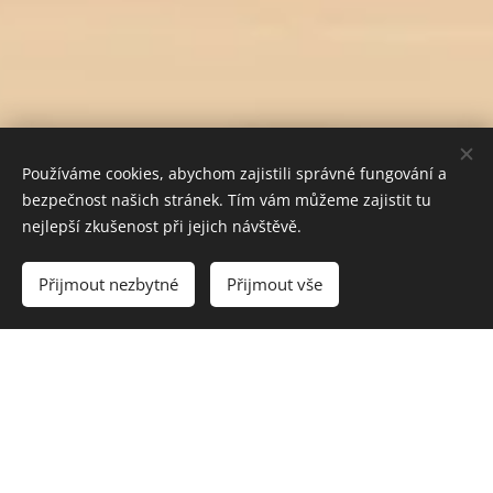
Používáme cookies, abychom zajistili správné fungování a
bezpečnost našich stránek. Tím vám můžeme zajistit tu
nejlepší zkušenost při jejich návštěvě.
Do košíku
Přijmout nezbytné
Přijmout vše