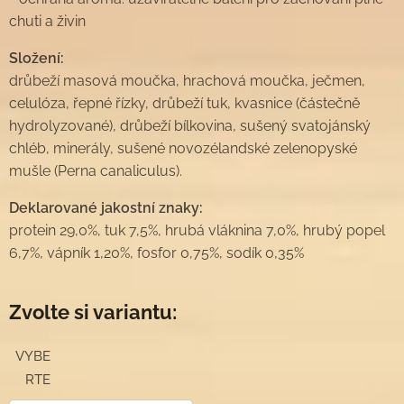
chuti a živin
Složení:
drůbeží masová moučka, hrachová moučka, ječmen,
celulóza, řepné řízky, drůbeží tuk, kvasnice (částečně
hydrolyzované), drůbeží bílkovina, sušený svatojánský
chléb, minerály, sušené novozélandské zelenopyské
mušle (Perna canaliculus).
Deklarované jakostní znaky:
protein 29,0%, tuk 7,5%, hrubá vláknina 7,0%, hrubý popel
6,7%, vápník 1,20%, fosfor 0,75%, sodík 0,35%
Zvolte si variantu:
VYBE
RTE