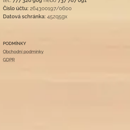
tel.:
777 326 909
nebo
737 767 091
Číslo účtu:
264300197/0600
Datová schránka:
45zq5gx
PODMÍNKY
Obchodní podmínky
GDPR