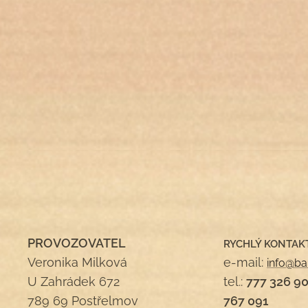
PROVOZOVATEL
RYCHLÝ KONTAK
Veronika Milková
e-mail:
info@ba
U Zahrádek 672
tel.:
777 326 9
789 69 Postřelmov
767 091