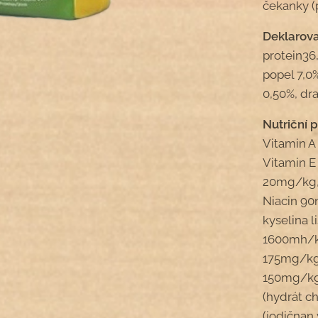
čekanky (p
Deklarova
protein36
popel 7,0%
0,50%, dra
Nutriční p
Vitamin A
Vitamin E
20mg/kg,
Niacin 9
kyselina 
1600mh/kg
175mg/kg,
150mg/kg,
(hydrát c
(jodičnan