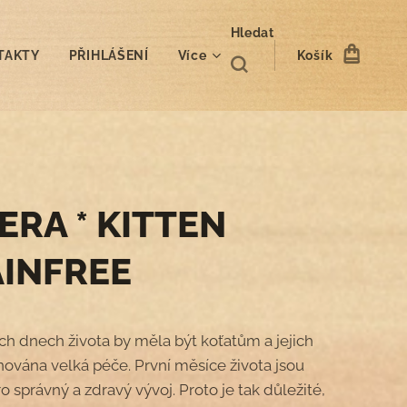
Hledat
TAKTY
PŘIHLÁŠENÍ
Více
Košík
ERA * KITTEN
INFREE
ích dnech života by měla být koťatům a jejich
ována velká péče. První měsíce života jsou
o správný a zdravý vývoj. Proto je tak důležité,