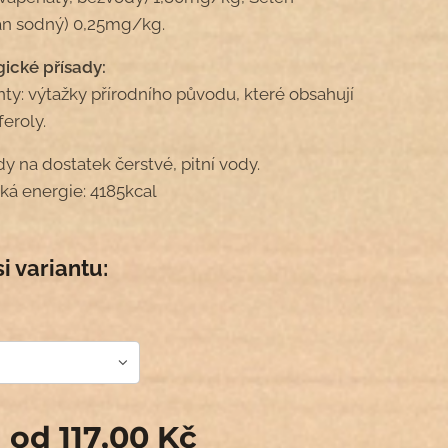
tan sodný) 0,25mg/kg.
ické přísady:
nty: výtažky přírodního původu, které obsahují
feroly.
y na dostatek čerstvé, pitní vody.
ká energie: 4185kcal
si variantu:
a od
117,00
Kč