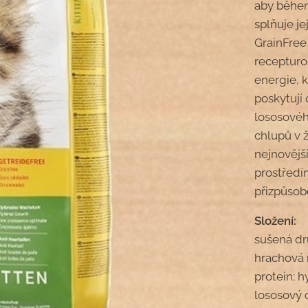
aby během
splňuje je
GrainFree
recepturo
energie, k
poskytují
lososovéh
chlupů v 
nejnovějš
prostředí
přizpůsob
Složení:
sušená dr
hrachová 
protein; h
lososový o