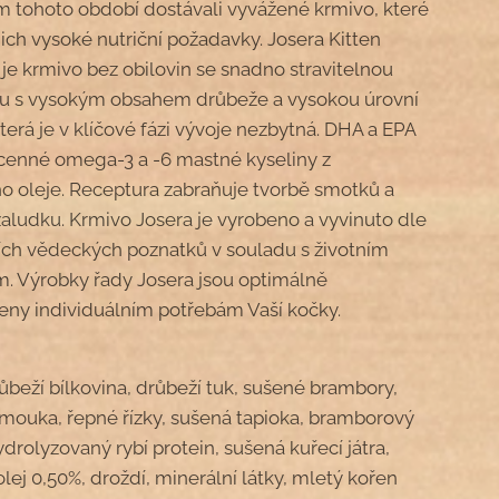
 tohoto období dostávali vyvážené krmivo, které
jich vysoké nutriční požadavky. Josera Kitten
 je krmivo bez obilovin se snadno stravitelnou
u s vysokým obsahem drůbeže a vysokou úrovní
terá je v klíčové fázi vývoje nezbytná. DHA a EPA
 cenné omega-3 a -6 mastné kyseliny z
o oleje. Receptura zabraňuje tvorbě smotků a
žaludku. Krmivo Josera je vyrobeno a vyvinuto dle
ích vědeckých poznatků v souladu s životním
m. Výrobky řady Josera jsou optimálně
eny individuálním potřebám Vaší kočky.
ůbeží bílkovina, drůbeží tuk, sušené brambory,
mouka, řepné řízky, sušená tapioka, bramborový
ydrolyzovaný rybí protein, sušená kuřecí játra,
lej 0,50%, droždí, minerální látky, mletý kořen