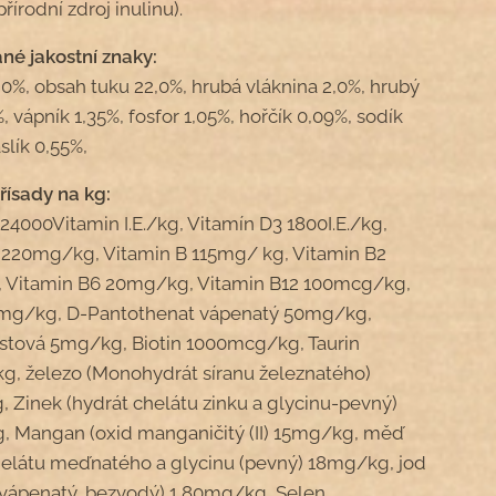
řírodní zdroj inulinu).
né jakostní znaky:
,0%, obsah tuku 22,0%, hrubá vláknina 2,0%, hrubý
, vápník 1,35%, fosfor 1,05%, hořčík 0,09%, sodík
slík 0,55%,
řísady na kg:
 24000Vitamin I.E./kg, Vitamín D3 1800I.E./kg,
 220mg/kg, Vitamin B 115mg/ kg, Vitamin B2
 Vitamin B6 20mg/kg, Vitamin B12 100mcg/kg,
0mg/kg, D-Pantothenat vápenatý 50mg/kg,
listová 5mg/kg, Biotin 1000mcg/kg, Taurin
, železo (Monohydrát síranu železnatého)
 Zinek (hydrát chelátu zinku a glycinu-pevný)
 Mangan (oxid manganičitý (II) 15mg/kg, měď
helátu meďnatého a glycinu (pevný) 18mg/kg, jod
 vápenatý, bezvodý) 1,80mg/kg, Selen