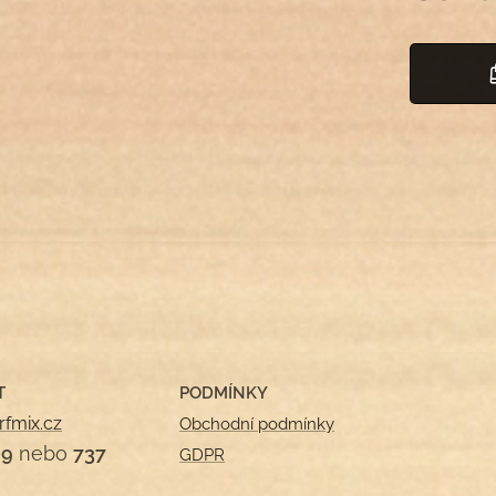
T
PODMÍNKY
rfmix.cz
Obchodní podmínky
09
nebo
737
GDPR