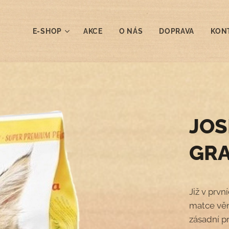
E-SHOP
AKCE
O NÁS
DOPRAVA
KON
JOS
GRA
Již v prvn
matce věn
zásadní pr