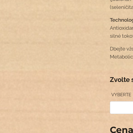
(seleniči
Technolog
Antioxida
silné toko
Dbejte vžd
Metabolic
Zvolte 
VYBERTE
Cen