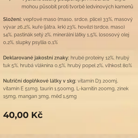
mohou působit proti tvorbě ledvinových kamenů
Složení:
vepřové maso (maso, srdce, plíce) 33%, masový
vývar 26,2%, kuře (játra, krk) 23%, hovězí (srdce, maso)
14%, pastinák setý 2%, minerální látky 1,5%, lososový olej
0,2%, slupky psyllia 0,1%
Deklarované jakostní znaky:
hrubé proteiny 12%, hrubý
tuk 5%, hrubá vláknina 0,5%, hrubý popel 2%, vlhkost 80%
Nutriční doplňkové látky v 1kg:
vitamín D3 200mj,
vitamín E 51mg, taurin 1.500mg, L-karnitin 200mg, zinek
15mg, mangan 3mg, měď 1,5mg
40,00
Kč