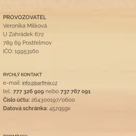
PROVOZOVATEL
Veronika Milková
U Zahrádek 672
789 69 Postřelmov
IČO: 19953160
RYCHLÝ KONTAKT
e-mail:
info@barfmix.cz
tel.:
777 326 909
nebo
737 767 091
Číslo účtu:
264300197/0600
Datová schránka:
45zq5gx