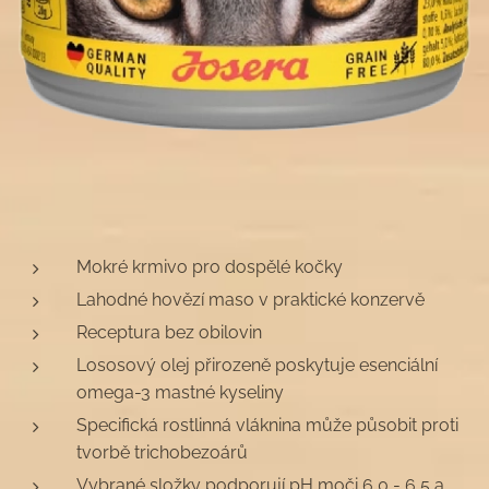
Mokré krmivo pro dospělé kočky
Lahodné hovězí maso v praktické konzervě
Receptura bez obilovin
Lososový olej přirozeně poskytuje esenciální
omega-3 mastné kyseliny
Specifická rostlinná vláknina může působit proti
tvorbě trichobezoárů
Vybrané složky podporují pH moči 6,0 - 6,5 a