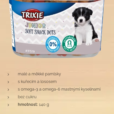
malé a měkké pamlsky
s kuřecím a lososem
s omega-3 a omega-6 mastnými kyselinami
bez cukru
hmotnost:
140 g