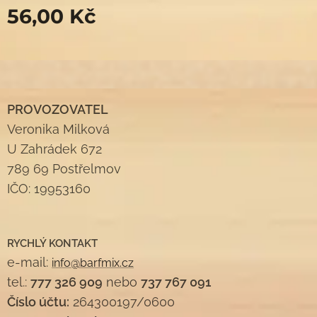
56,00
Kč
PROVOZOVATEL
Veronika Milková
U Zahrádek 672
789 69 Postřelmov
IČO: 19953160
RYCHLÝ KONTAKT
e-mail:
info@barfmix.cz
tel.:
777 326 909
nebo
737 767 091
Číslo účtu:
264300197/0600