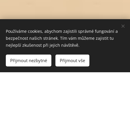
Používáme cookies, abychom zajistili správné fungování a
bezpečnost našich stránek. Tím vám můžeme zajistit tu
nejlepší zkušenost při jejich návštěvě.
Do košíku
Přijmout nezbytné
Přijmout vše