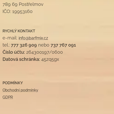
789 69 Postřelmov
IČO: 19953160
RYCHLÝ KONTAKT
e-mail:
info@barfmix.cz
tel.:
777 326 909
nebo
737 767 091
Číslo účtu:
264300197/0600
Datová schránka:
45zq5gx
PODMÍNKY
Obchodní podmínky
GDPR