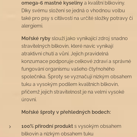
omega-6 mastné kyseliny
a kvalitní bílkoviny.
Díky svému složení se jedná o vhodnou volbu
také pro psy s citlivostí na určité složky potravy či
alergiemi.
Mořské ryby
slouží jako vynikající zdroj snadno
stravitelných bílkovin, které navíc vynikají
atraktivní chutí a vůní. Jejich pravidelná
konzumace podporuje celkové zdraví a správné
fungování organismu vašeho čtyřnohého
společníka. Šproty se vyznačují nízkým obsahem
tuku a vysokým podílem kvalitních bílkovin,
přičemž jejich stravitelnost je na velmi vysoké
úrovni.
Mořské šproty v přehledných bodech:
100% přírodní produkt
s vysokým obsahem
bílkovin a nízkým obsahem tuku