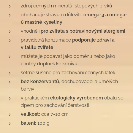
zdroj cenných minerálů, stopových prvků
obohacuje stravu o důležité
omega-3 a omega-
6 mastné kyseliny
vhodné i
pro zvířata s potravinovými alergiemi
pravidelná konzumace
podporuje zdraví a
vitalitu zvířete
můžete je podávat jako odměnu nebo jako
chutný doplněk ke krmivu
šetrně sušené pro zachování cenných látek
bez konzervantů
, dochucovadel a umělých
barviv
v praktickém
ekologicky vyrobeném
obalu se
zipem pro zachování čerstvosti
velikost:
cca 7-10 cm
balení:
100 g