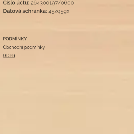
Číslo účtu:
264300197/0600
Datová schránka:
45zq5gx
PODMÍNKY
Obchodní podmínky
GDPR