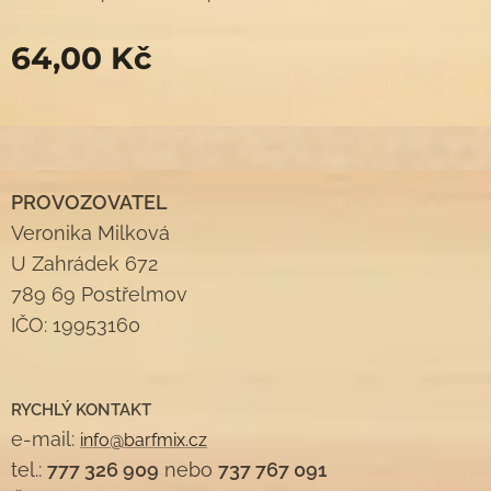
64,00
Kč
PROVOZOVATEL
Veronika Milková
U Zahrádek 672
789 69 Postřelmov
IČO: 19953160
RYCHLÝ KONTAKT
e-mail:
info@barfmix.cz
tel.:
777 326 909
nebo
737 767 091