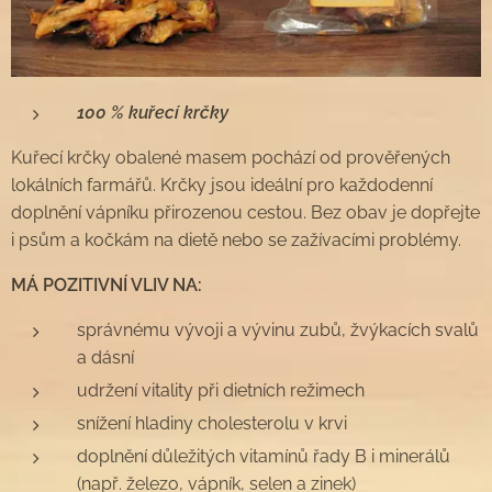
100 % kuřecí krčky
Kuřecí krčky obalené masem pochází od prověřených
lokálních farmářů. Krčky jsou ideální pro každodenní
doplnění vápníku přirozenou cestou. Bez obav je dopřejte
i psům a kočkám na dietě nebo se zažívacími problémy.
MÁ POZITIVNÍ VLIV NA:
správnému vývoji a vývinu zubů, žvýkacích svalů
a dásní
udržení vitality při dietních režimech
snížení hladiny cholesterolu v krvi
doplnění důležitých vitamínů řady B i minerálů
(např. železo, vápník, selen a zinek)