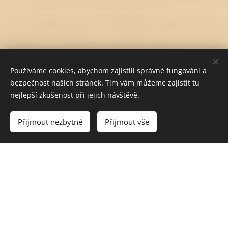
Používáme cookies, abychom zajistili správné fungování a
bezpečnost našich stránek. Tím vám můžeme zajistit tu
nejlepší zkušenost při jejich návštěvě.
Do košíku
Přijmout nezbytné
Přijmout vše