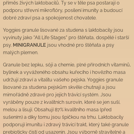
příměs živých laktobacilů. Ty se v těle psa postarají o
podporu střevní mikroflóry, posílení imunity a budoucí
dobré zdraví psa a spokojenost chovatele.
Yoggies granule lisované za studena s laktobacily jsou
vyvinuty jako "All Life Stages" pro štěňata, dospělé i starší
psy.
MINIGRANULE
jsou vhodné pro štěňata a psy
malých plemen.
Granule bez lepku, sóji a chemie, plné přírodních vitamínů,
bylinek a vyváženého obsahu kuřecího i hovězího masa
udržují zdraví a vitalitu vašeho pejska. Yoggies granule
lisované za studena pejskům skvěle chutnají a jsou
mimořádně zdravé pro jejich trávicí systém. Jsou
vyráběny pouze z kvalitních surovin, které se jen suší,
melou a lisují. Obsahují 87% kvalitního masa (před
sušením) a díky tomu jsou špičkou na trhu. Laktobacily
podporují imunitu i zdravý trávicí trakt, který také granule
prebioticky čistí od usazenin. Jsou výborně stravitelné a