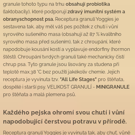
granule tohoto typu na trhu
obsahují probiotika
(laktobacily), které podporují
zdravý imunitní systém a
obranyschopnost psa.
Receptura granulí Yoggies je
sestavena tak, aby měl váš pes požitek z chutí i vůní
syrového sušeného masa (obsahují až 87 % kvalitního
syrového masa před sušením), tak z chroupání, které
napodobuje kousání kostí a vyplavuje endorfiny (hormon
štěstí). Chroupání tvrdých granulí také mechanicky čistí
chrup psa. Tyto granule jsou lisovány za studena při
teplotě max.38 °C bez použití jakékoliv chemie. Jejich
receptura je vyvinuta tzv.
"All Life Stages"
pro štěňata,
dospělé i starší psy. VELIKOST GRANULÍ -
MINIGRANULE
pro štěňata a malá plemena psů.
Každého pejska ohromí svou chutí i vůní
napodobující čerstvou potravu v přírodě.
Receptura granulí Yoggies je vyvinuta tak, aby chuť, vůně