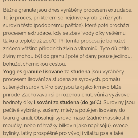
Běžné granule jsou dnes vyráběny procesem extrudace.
To je proces, při kterém se nejdříve vyrobí z různých
surovin těsto (podobnému paštice), které poté prochází
procesem extrudace, kdy se zbaví vody díky velkému
tlaku a teplotě až 200°C. Při tomto procesu je bohužel
zničena většina přírodních živin a vitamínů. Tyto důležité
živiny mohou být do granulí poté přidány pouze jedinou,
bohužel chemickou cestou.
Yoggies granule lisované za studena
jsou vyráběny
procesem lisování za studena ze syrových, pomalu
sušených surovin. Pro psy jsou tak jako krmivo blíže
přírodě. Zachovávají si přirozenou chuť, vůni a výživové
hodnoty díky
lisování za studena (do 38°C)
. Suroviny jsou
pečlivě vybírány, sušeny, mlety a poté jen lisovány do
tvaru granulí. Obsahují syrové maso (žádné masokostní
moučky, nebo náhražky bílkovin jako např.sóju), ovoce,
bylinky, látky prospěšné pro vývoj i vitalitu psa a také