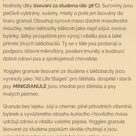
hodnoty díky
lisování za studena (do 38°C)
. Suroviny jsou
pečlivě vybírány, sušeny, mlety a poté jen lisovány do
tvaru granulí. Obsahují syrové maso (žádné masokostní
moučky, nebo náhražky bílkovin jako např.sóju), ovoce,
bylinky, látky prospěšné pro vývoj i vitalitu psa a také
příměs živých laktobacilů. Ty se v těle psa postarají o
podporu střevní mikroflóry, posílení imunity a budoucí
dobré zdraví psa a spokojenost chovatele.
Yoggies granule lisované za studena s laktobacily jsou
vyvinuty jako "All Life Stages" pro štěňata, dospělé i starší
psy.
MINIGRANULE
jsou vhodné pro štěňata a psy
malých plemen.
Granule bez lepku, sóji a chemie, plné přírodních vitamínů,
bylinek a vyváženého obsahu kuřecího i hovězího masa
udržují zdraví a vitalitu vašeho pejska. Yoggies granule
lisované za studena pejskům skvěle chutnají a jsou