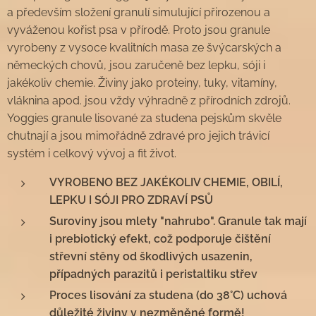
a především složení granulí simulující přirozenou a
vyváženou kořist psa v přírodě. Proto jsou granule
vyrobeny z vysoce kvalitních masa ze švýcarských a
německých chovů, jsou zaručeně bez lepku, sóji i
jakékoliv chemie. Živiny jako proteiny, tuky, vitamíny,
vláknina apod. jsou vždy výhradně z přírodních zdrojů.
Yoggies granule lisované za studena pejskům skvěle
chutnají a jsou mimořádně zdravé pro jejich trávicí
systém i celkový vývoj a fit život.
VYROBENO BEZ JAKÉKOLIV CHEMIE, OBILÍ,
LEPKU I SÓJI PRO ZDRAVÍ PSŮ
Suroviny jsou mlety "nahrubo". Granule tak mají
i prebiotický efekt, což podporuje čištění
střevní stěny od škodlivých usazenin,
případných parazitů i peristaltiku střev
Proces lisování za studena (do 38°C) uchová
důležité živiny v nezměněné formě!