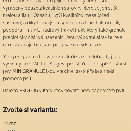
mimořádně zdravé pro jejich trávicí systém. Jsou
vyráběny pouze z kvalitních surovin, které se jen suší,
melou a lisují. Obsahují 87% kvalitního masa (před
sušením) a díky tomu jsou špičkou na trhu. Laktobacily
podporují imunitu i zdravý trávicí trakt, který také granule
prebioticky čistí od usazenin. Jsou výborně stravitelné a
nenabobtnají. Tím jsou pro psa snazší k trávení.
Yoggies granule lisované za studena s laktobacily jsou
vyvinuty jako "All Life Stages" pro štěňata, dospělé i starší
psy.
MINIGRANULE
jsou vhodné pro štěňata a malá
plemena psů.
Baleno
EKOLOGICKY
v recyklovatelném papírovém pytli.
Zvolte si variantu:
VYBE