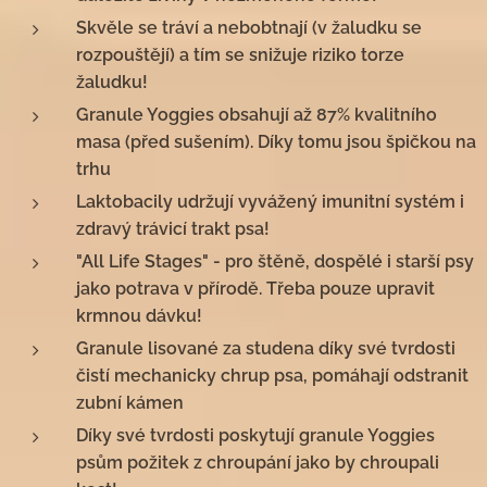
Skvěle se tráví a nebobtnají (v žaludku se
rozpouštějí) a tím se snižuje riziko torze
žaludku!
Granule Yoggies obsahují až 87% kvalitního
masa (před sušením). Díky tomu jsou špičkou na
trhu
Laktobacily udržují vyvážený imunitní systém i
zdravý trávicí trakt psa!
"All Life Stages" - pro štěně, dospělé i starší psy
jako potrava v přírodě. Třeba pouze upravit
krmnou dávku!
Granule lisované za studena díky své tvrdosti
čistí mechanicky chrup psa, pomáhají odstranit
zubní kámen
Díky své tvrdosti poskytují granule Yoggies
psům požitek z chroupání jako by chroupali