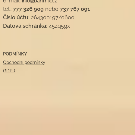
e-mail:
info@barfmix.cz
tel.:
777 326 909
nebo
737 767 091
Číslo účtu:
264300197/0600
Datová schránka:
45zq5gx
PODMÍNKY
Obchodní podmínky
GDPR