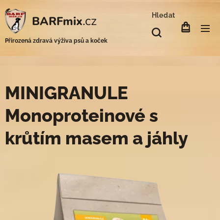
Hledat
.cz
BARFmix
Přirozená zdravá výživa psů a koček
MINIGRANULE
Monoproteinové s
krůtím masem a jáhly