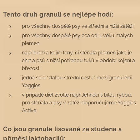
Tento druh granulí se nejlépe hodí:
pro všechny dospělé psy ve střední a nižší zátěži
pro všechny dospělé psy cca od 1. věku malých
plemen
např.březí a kojící feny, či štěňata plemen jako je
chrt a psů s nižší potřebou tuků v období kojení a
březosti
jedná se o "zlatou střední cestu" mezi granulemi
Yoggies
v případě diet zvolte např.Jehněčí s bílou rybou,
pro štěňata a psy v zátěži doporučujeme Yoggies
Active
Co jsou granule lisované za studena s
příměsí laktobacilů: