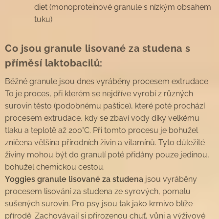
diet (monoproteinové granule s nízkým obsahem
tuku)
Co jsou granule lisované za studena s
příměsí laktobacilů:
Běžné granule jsou dnes vyráběny procesem extrudace.
To je proces, při kterém se nejdříve vyrobí z různých
surovin těsto (podobnému paštice), které poté prochází
procesem extrudace, kdy se zbaví vody díky velkému
tlaku a teplotě až 200°C. Při tomto procesu je bohužel
zničena většina přírodních živin a vitamínů. Tyto důležité
živiny mohou být do granulí poté přidány pouze jedinou,
bohužel chemickou cestou.
Yoggies granule lisované za studena
jsou vyráběny
procesem lisování za studena ze syrových, pomalu
sušených surovin. Pro psy jsou tak jako krmivo blíže
přírodě. Zachovávají si přirozenou chuť, vůni a výživové