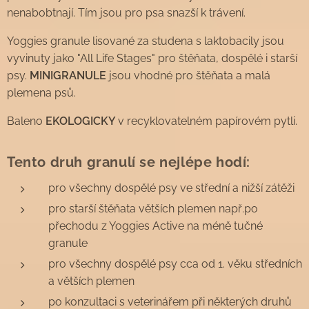
nenabobtnají. Tím jsou pro psa snazší k trávení.
Yoggies granule lisované za studena s laktobacily jsou
vyvinuty jako "All Life Stages" pro štěňata, dospělé i starší
psy.
MINIGRANULE
jsou vhodné pro štěňata a malá
plemena psů.
Baleno
EKOLOGICKY
v recyklovatelném papírovém pytli.
Tento druh granulí se nejlépe hodí:
pro všechny dospělé psy ve střední a nižší zátěži
pro starší štěňata větších plemen např.po
přechodu z Yoggies Active na méně tučné
granule
pro všechny dospělé psy cca od 1. věku středních
a větších plemen
po konzultaci s veterinářem při některých druhů