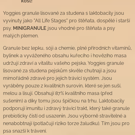
kost!
Yoggies granule lisované za studena s laktobacily jsou
vyvinuty jako "All Life Stages" pro štěňata, dospělé i starší
psy.
MINIGRANULE
jsou vhodné pro štěňata a psy
malých plemen.
Granule bez lepku, sóji a chemie, plné přírodních vitamínů,
bylinek a vyváženého obsahu kuřecího i hovězího masa
udržují zdraví a vitalitu vašeho pejska. Yoggies granule
lisované za studena pejskům skvěle chutnají a jsou
mimořádně zdravé pro jejich trávicí systém. Jsou
vyráběny pouze z kvalitních surovin, které se jen suší,
melou a lisují. Obsahují 87% kvalitního masa (před
sušením) a díky tomu jsou špičkou na trhu. Laktobacily
podporují imunitu i zdravý trávicí trakt, který také granule
prebioticky čistí od usazenin. Jsou výborně stravitelné a
nenabobtnají (potlačují riziko torze žaludku). Tím jsou pro
psa snazší k trávení.