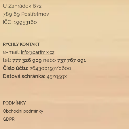
U Zahrádek 672
789 69 Postřelmov
IČO: 19953160
RYCHLÝ KONTAKT
e-mail:
info@barfmix.cz
tel.:
777 326 909
nebo
737 767 091
Číslo účtu:
264300197/0600
Datová schránka:
45zq5gx
PODMÍNKY
Obchodní podmínky
GDPR