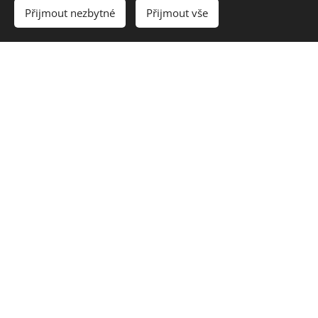
Do košíku
Přijmout nezbytné
Přijmout vše