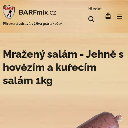
Hledat
.cz
BARFmix
Přirozená zdravá výživa psů a koček
Mražený salám - Jehně s
hovězím a kuřecím
salám 1kg