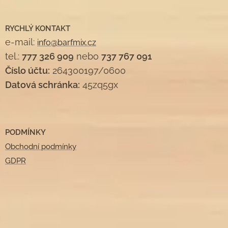
RYCHLÝ KONTAKT
e-mail:
info@barfmix.cz
tel.:
777 326 909
nebo
737 767 091
Číslo účtu:
264300197/0600
Datová schránka:
45zq5gx
PODMÍNKY
Obchodní podmínky
GDPR