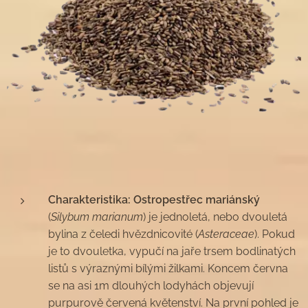
Charakteristika: Ostropestřec mariánský
(
Silybum marianum
) je jednoletá, nebo dvouletá
bylina z čeledi hvězdnicovité (
Asteraceae
). Pokud
je to dvouletka, vypučí na jaře trsem bodlinatých
listů s výraznými bílými žilkami. Koncem června
se na asi 1m dlouhých lodyhách objevují
purpurově červená květenství. Na první pohled je