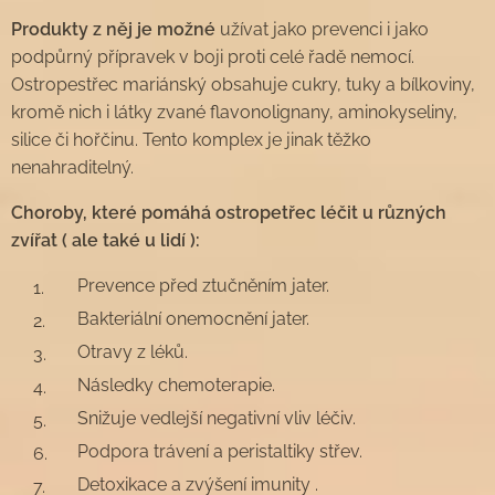
Produkty z něj je možné
užívat jako prevenci i jako
podpůrný přípravek v boji proti celé řadě nemocí.
Ostropestřec mariánský obsahuje cukry, tuky a bílkoviny,
kromě nich i látky zvané flavonolignany, aminokyseliny,
silice či hořčinu. Tento komplex je jinak těžko
nenahraditelný.
Choroby, které pomáhá ostropetřec léčit u různých
zvířat ( ale také u lidí ):
Prevence před ztučněním jater.
Bakteriální onemocnění jater.
Otravy z léků.
Následky chemoterapie.
Snižuje vedlejší negativní vliv léčiv.
Podpora trávení a peristaltiky střev.
Detoxikace a zvýšení imunity .