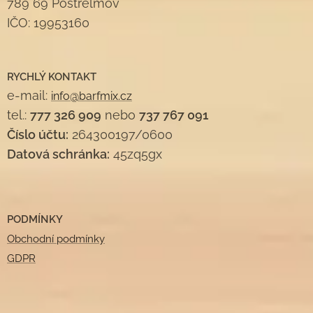
789 69 Postřelmov
IČO: 19953160
RYCHLÝ KONTAKT
e-mail:
info@barfmix.cz
tel.:
777 326 909
nebo
737 767 091
Číslo účtu:
264300197/0600
Datová schránka:
45zq5gx
PODMÍNKY
Obchodní podmínky
GDPR