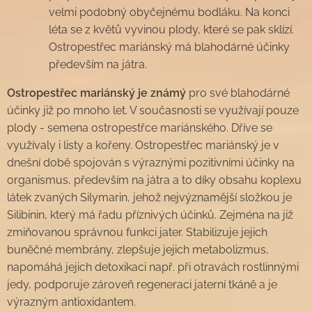
velmi podobný obyčejnému bodláku. Na konci
léta se z květů vyvinou plody, které se pak sklízí.
Ostropestřec mariánský má blahodárné účinky
především na játra.
Ostropestřec mariánský je známý
pro své blahodárné
účinky již po mnoho let. V současnosti se využívají pouze
plody - semena ostropestřce mariánského. Dříve se
využívaly i listy a kořeny. Ostropestřec mariánský je v
dnešní době spojován s výraznými pozitivními účinky na
organismus, především na játra a to díky obsahu koplexu
látek zvaných Silymarin, jehož nejvýznamější složkou je
Silibinin, který má řadu příznivých účinků. Zejména na již
zmiňovanou správnou funkci jater. Stabilizuje jejich
buněčné membrány, zlepšuje jejich metabolizmus,
napomáhá jejich detoxikaci např. při otravách rostlinnými
jedy, podporuje zároveň regeneraci jaterní tkáně a je
výrazným antioxidantem.