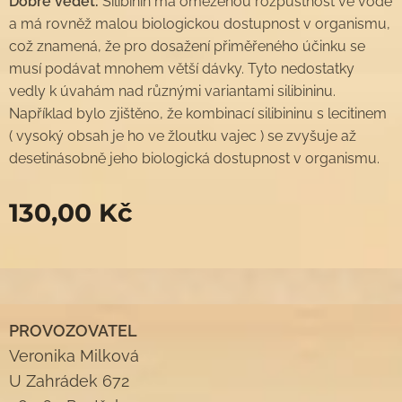
Dobré vědět:
Silibinin má omezenou rozpustnost ve vodě
a má rovněž malou biologickou dostupnost v organismu,
což znamená, že pro dosažení přiměřeného účinku se
musí podávat mnohem větší dávky. Tyto nedostatky
vedly k úvahám nad různými variantami silibininu.
Například bylo zjištěno, že kombinací silibininu s lecitinem
( vysoký obsah je ho ve žloutku vajec ) se zvyšuje až
desetinásobně jeho biologická dostupnost v organismu.
130,00
Kč
PROVOZOVATEL
Veronika Milková
U Zahrádek 672