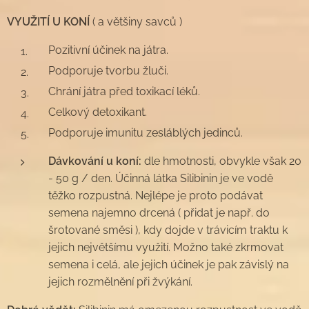
VYUŽITÍ U KONÍ
( a většiny savců )
Pozitivní účinek na játra.
Podporuje tvorbu žluči.
Chrání játra před toxikací léků.
Celkový detoxikant.
Podporuje imunitu zesláblých jedinců.
Dávkování u koní:
dle hmotnosti, obvykle však 20
- 50 g / den. Účinná látka Silibinin je ve vodě
těžko rozpustná. Nejlépe je proto podávat
semena najemno drcená ( přidat je např. do
šrotované směsi ), kdy dojde v trávicím traktu k
jejich největšímu využití. Možno také zkrmovat
semena i celá, ale jejich účinek je pak závislý na
jejich rozmělnění při žvýkání.