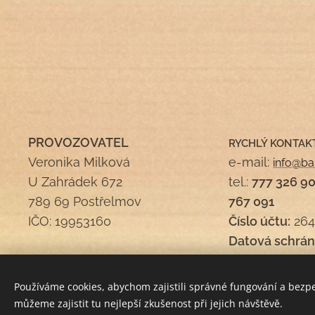
PROVOZOVATEL
RYCHLÝ KONTAK
Veronika Milková
e-mail:
info@ba
U Zahrádek 672
tel.:
777 326 9
789 69 Postřelmov
767 091
IČO: 19953160
Číslo účtu:
264
Datová schrán
Používáme cookies, abychom zajistili správné fungování a bezp
můžeme zajistit tu nejlepší zkušenost při jejich návštěvě.