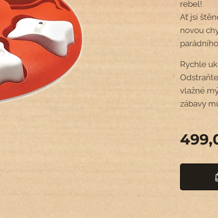
rebel!
Ať jsi ště
novou chy
parádníh
Rychle uk
Odstraňte
vlažné mý
zábavy mů
499,