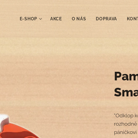
E-SHOP
AKCE
O NÁS
DOPRAVA
KON
Pam
Sma
"Odklop k
rozhodně 
páníčkovi