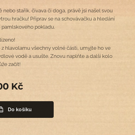
ně nebo stařík, čivava či doga, právě jsi našel svou
trou hračku! Připrav se na schovávačku a hledání
o pamlskového pokladu.
lizeno!
 z hlavolamu všechny volné části, umyjte ho ve
dlové vodě a usušte. Znovu naplňte a další kolo
že začít!
00
Kč
Do košíku