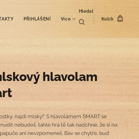
Hledat
TAKTY
PŘIHLÁŠENÍ
Více
Košík
lskový hlavolam
rt
ostky, najdi mlsky!" S hlavolamem SMART se
nudit nebudeš, tahle hra tě tak nadchne, že si na
 papuče ani nevzpomeneš. Bav se chytře, buď