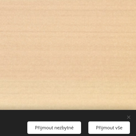
Přijmout nezbytné
Přijmout vše