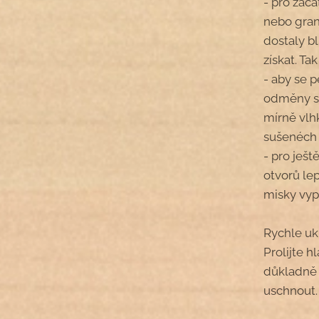
- pro zač
nebo gran
dostaly b
získat. Ta
- aby se p
odměny sl
mírně vlh
sušenéch 
- pro ješt
otvorů lep
misky vyp
Rychle uk
Prolijte 
důkladně 
uschnout.