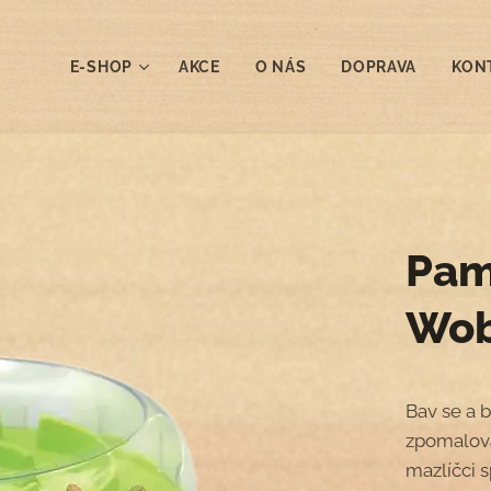
E-SHOP
AKCE
O NÁS
DOPRAVA
KON
Pam
Wob
Bav se a b
zpomalova
mazlíčci s