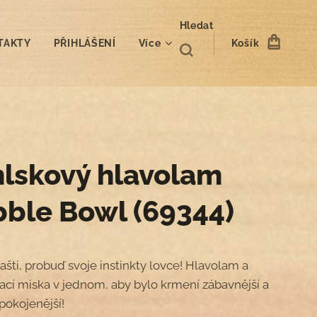
Hledat
TAKTY
PŘIHLÁŠENÍ
Více
Košík
lskový hlavolam
ble Bowl (69344)
ašti, probuď svoje instinkty lovce! Hlavolam a
cí miska v jednom, aby bylo krmení zábavnější a
pokojenější!