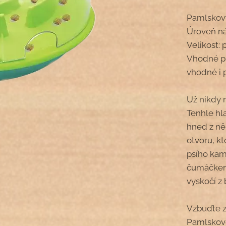
Pamlskov
Úroveň ná
Velikost:
Vhodné pr
vhodné i 
Už nikdy 
Tenhle hl
hned z ně
otvoru, k
psího kam
čumáčkem.
vyskočí z
Vzbuďte z
Pamlskové