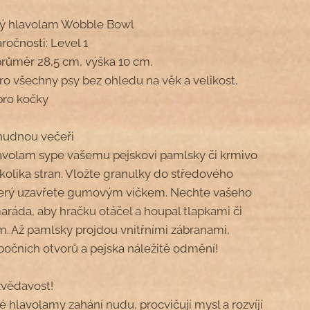
ý hlavolam Wobble Bowl
ročnosti: Level 1
 průměr 28,5 cm, výška 10 cm.
o všechny psy bez ohledu na věk a velikost,
pro kočky
nudnou večeři
avolam sype vašemu pejskovi pamlsky či krmivo
kolika stran. Vložte granulky do středového
terý uzavřete gumovým víčkem. Nechte vašeho
aráda, aby hračku otáčel a houpal tlapkami či
 Až pamlsky projdou vnitřními zábranami,
 bočních otvorů a pejska náležitě odmění!
vědavost!
 hlavolamy zahání nudu, procvičují mysl a rozvíjí