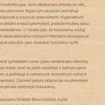
 i motoriku psa. Je to zábava bez ohledu na věk,
nebo plemeno. Bojácným pejskům pomáhají
elaxovat a zvyšovat sebevědomí. Hyperaktivní
e zklidní a naučí přemýšlet, protože hrubou silou
nedolámou :-). Věděli jste, že hlavolamy snižují
k destruktivnímu chování? Mentální stimulace je
ejně důležitá, jako dostatek fyzického vyžití.
ené symbolem Level 1 jsou vhodné pro všechny
 psí hráče, kteří se ještě nesetkali s žádným psím
m a potřebují si natrénovat dovednosti nutné k
pamlsků. Zároveň pejsky připravuje na překonání
ré přináší obtížnější hlavolamy.
avolamu Wobble Bowl můžete zvýšit: