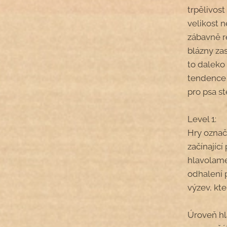
trpělivost
velikost 
zábavně r
blázny zas
to daleko 
tendence 
pro psa st
Level 1:
Hry označ
začínající
hlavolame
odhalení 
výzev, kte
Úroveň hl