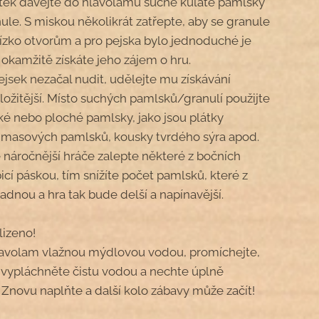
átek dávejte do hlavolamu suché kulaté pamlsky
ule. S miskou několikrát zatřepte, aby se granule
lízko otvorům a pro pejska bylo jednoduché je
k okamžitě získáte jeho zájem o hru.
ejsek nezačal nudit, udělejte mu získávání
ožitější. Místo suchých pamlsků/granulí použijte
ké nebo ploché pamlsky, jako jsou plátky
masových pamlsků, kousky tvrdého sýra apod.
ě náročnější hráče zalepte některé z bočních
icí páskou, tím snížíte počet pamlsků, které z
adnou a hra tak bude delší a napínavější.
lizeno!
hlavolam vlažnou mýdlovou vodou, promíchejte,
vypláchněte čistu vodou a nechte úplně
 Znovu naplňte a další kolo zábavy může začít!