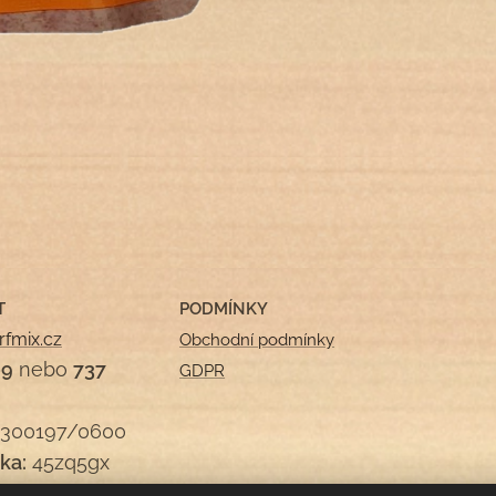
T
PODMÍNKY
rfmix.cz
Obchodní podmínky
09
nebo
737
GDPR
300197/0600
ka:
45zq5gx