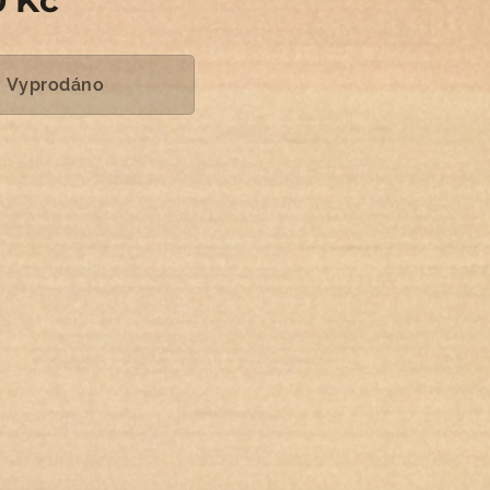
0
Kč
Vyprodáno