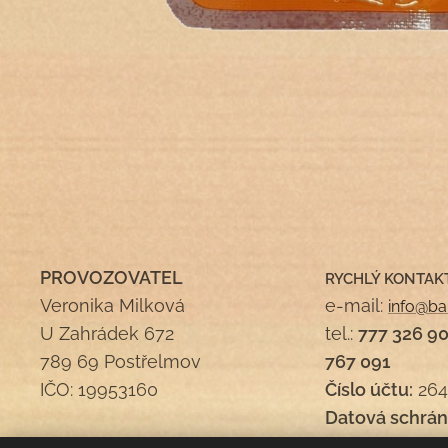
PROVOZOVATEL
RYCHLÝ KONTAK
Veronika Milková
e-mail:
info@ba
U Zahrádek 672
tel.:
777 326 9
789 69 Postřelmov
767 091
IČO: 19953160
Číslo účtu:
264
Datová schrán