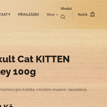
Hledat
TAKTY
PŘIHLÁŠENÍ
Více
Košík
kult Cat KITTEN
key 100g
 krmivo pro koťata, s krůtím masem, bezobilné.