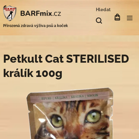
Hledat
.cz
BARFmix
Přirozená zdravá výživa psů a koček
Petkult Cat STERILISED
králík 100g