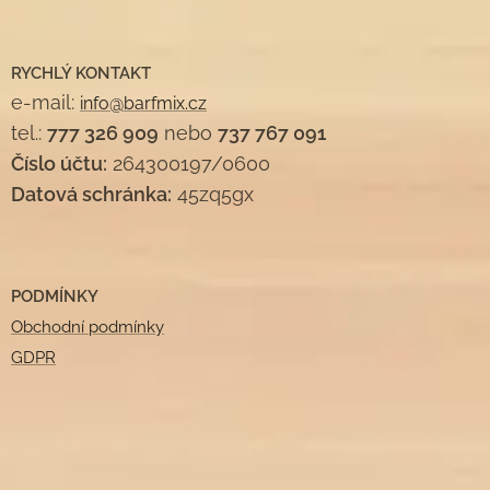
RYCHLÝ KONTAKT
e-mail:
info@barfmix.cz
tel.:
777 326 909
nebo
737 767 091
Číslo účtu:
264300197/0600
Datová schránka:
45zq5gx
PODMÍNKY
Obchodní podmínky
GDPR