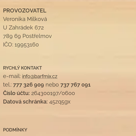
PROVOZOVATEL
Veronika Milková
U Zahrádek 672
789 69 Postřelmov
IČO: 19953160
RYCHLÝ KONTAKT
e-mail:
info@barfmix.cz
tel.:
777 326 909
nebo
737 767 091
Číslo účtu:
264300197/0600
Datová schránka:
45zq5gx
PODMÍNKY