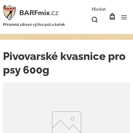
Hledat
.cz
BARFmix
Přirozená zdravá výživa psů a koček
Pivovarské kvasnice pro
psy 600g