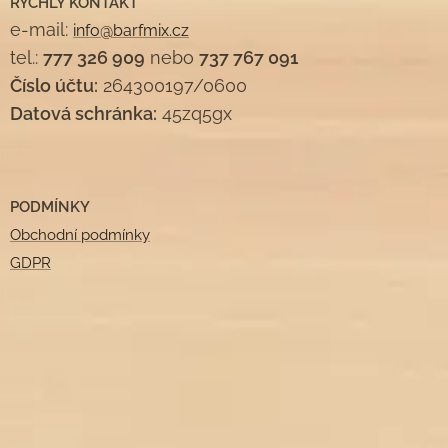
RYCHLÝ KONTAKT
e-mail:
info@barfmix.cz
tel.:
777 326 909
nebo
737 767 091
Číslo účtu:
264300197/0600
Datová schránka:
45zq5gx
PODMÍNKY
Obchodní podmínky
GDPR