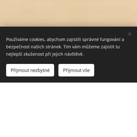
Používáme cookies, abychom zajistili správné fungování a
bezpečnost našich stránek. Tím vám můžeme zajistit tu
nejlepší zkušenost při jejich návštěvě.
Vyprodáno
Přijmout nezbytné
Přijmout vše