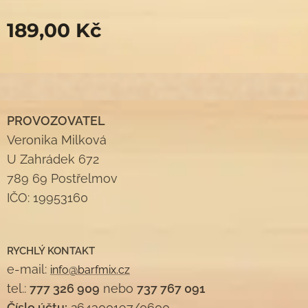
189,00
Kč
PROVOZOVATEL
Veronika Milková
U Zahrádek 672
789 69 Postřelmov
IČO: 19953160
RYCHLÝ KONTAKT
e-mail:
info@barfmix.cz
tel.:
777 326 909
nebo
737 767 091
Číslo účtu:
264300197/0600