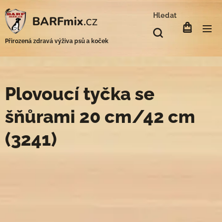
Hledat
.cz
BARFmix
Přirozená zdravá výživa psů a koček
Plovoucí tyčka se
šňůrami 20 cm/42 cm
(3241)