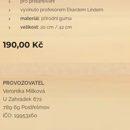
pro přetahování
vyvinuto profesorem Ekardem Lindem
materiál:
přírodní guma
velikost:
20 cm / 42 cm
190,00
Kč
PROVOZOVATEL
Veronika Milková
U Zahrádek 672
789 69 Postřelmov
IČO: 19953160