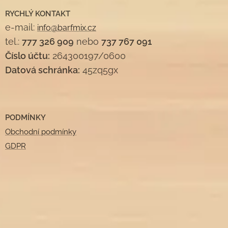
RYCHLÝ KONTAKT
e-mail:
info@barfmix.cz
tel.:
777 326 909
nebo
737 767 091
Číslo účtu:
264300197/0600
Datová schránka:
45zq5gx
PODMÍNKY
Obchodní podmínky
GDPR