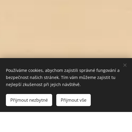
Používáme cookies, abychom zajistili správné fungování a
bezpečnost našich stránek. Tím vám můžeme zajistit tu
nejlepší zkušenost při jejich návštěvě.
Do košíku
Přijmout nezbytné
Přijmout vše