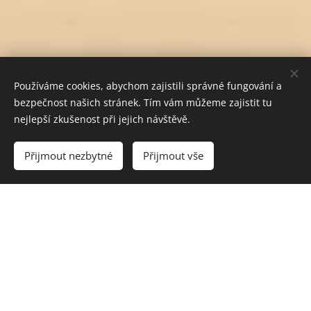
Používáme cookies, abychom zajistili správné fungování a
bezpečnost našich stránek. Tím vám můžeme zajistit tu
nejlepší zkušenost při jejich návštěvě.
Do košíku
Přijmout nezbytné
Přijmout vše