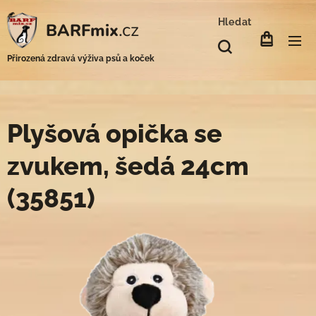
Hledat
.cz
BARFmix
Přirozená zdravá výživa psů a koček
Plyšová opička se
zvukem, šedá 24cm
(35851)