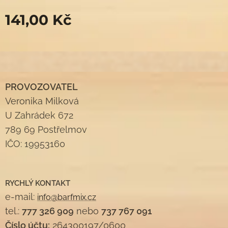
141,00
Kč
PROVOZOVATEL
Veronika Milková
U Zahrádek 672
789 69 Postřelmov
IČO: 19953160
RYCHLÝ KONTAKT
e-mail:
info@barfmix.cz
tel.:
777 326 909
nebo
737 767 091
Číslo účtu:
264300197/0600