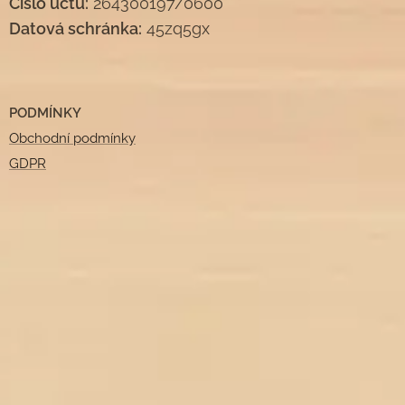
Číslo účtu:
264300197/0600
Datová schránka:
45zq5gx
PODMÍNKY
Obchodní podmínky
GDPR