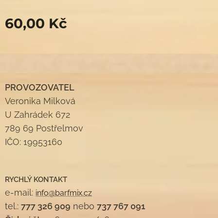
60,00
Kč
PROVOZOVATEL
Veronika Milková
U Zahrádek 672
789 69 Postřelmov
IČO: 19953160
RYCHLÝ KONTAKT
e-mail:
info@barfmix.cz
tel.:
777 326 909
nebo
737 767 091