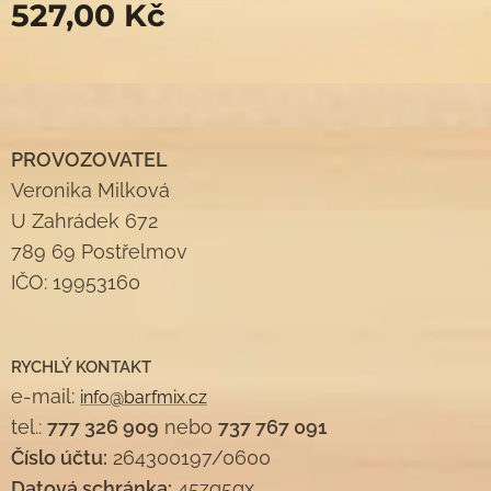
527,00
Kč
PROVOZOVATEL
Veronika Milková
U Zahrádek 672
789 69 Postřelmov
IČO: 19953160
RYCHLÝ KONTAKT
e-mail:
info@barfmix.cz
tel.:
777 326 909
nebo
737 767 091
Číslo účtu:
264300197/0600
Datová schránka:
45zq5gx