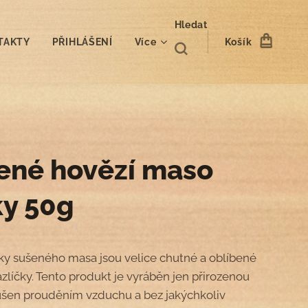
Hledat
TAKTY
PŘIHLÁŠENÍ
Více
Košík
ené hovězí maso
ky 50g
ky sušeného masa jsou velice chutné a oblíbené
zlíčky. Tento produkt je vyráběn jen přirozenou
ušen prouděním vzduchu a bez jakýchkoliv