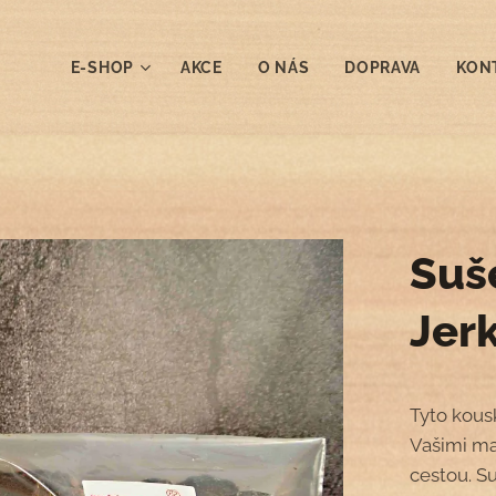
E-SHOP
AKCE
O NÁS
DOPRAVA
KON
Suš
Jer
Tyto kous
Vašimi ma
cestou. S