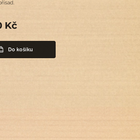
řísad.
0
Kč
Do košíku