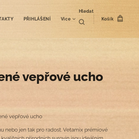
Hledat
TAKTY
PŘIHLÁŠENÍ
Více
Košík
ené vepřové ucho
ené vepřové ucho
 nebo jen tak pro radost. Vetamix prémiové
kvalitních přírodních surovin jsou ideálním