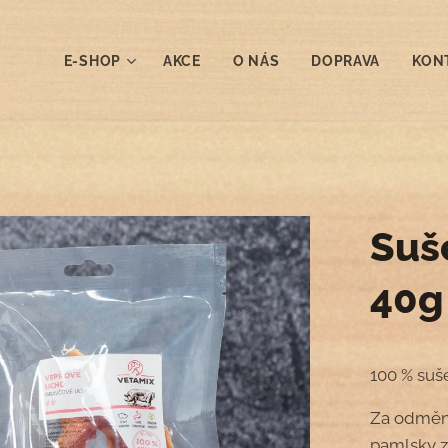
E-SHOP
AKCE
O NÁS
DOPRAVA
KON
Suš
40g
100 % suš
Za odměnu
pamlsky z 