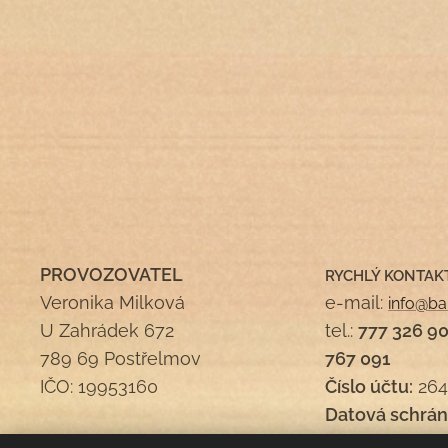
PROVOZOVATEL
RYCHLÝ KONTAK
Veronika Milková
e-mail:
info@ba
U Zahrádek 672
tel.:
777 326 9
789 69 Postřelmov
767 091
IČO: 19953160
Číslo účtu:
264
Datová schrán