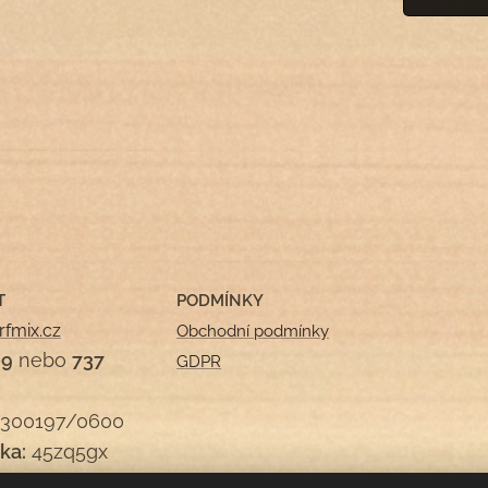
T
PODMÍNKY
rfmix.cz
Obchodní podmínky
09
nebo
737
GDPR
300197/0600
ka:
45zq5gx