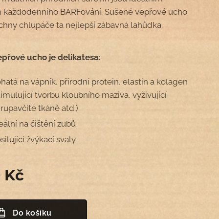
 každodenního BARFování. Sušené vepřové ucho
echny chlupáče ta nejlepší zábavná lahůdka.
přové ucho je delikatesa:
hatá na vápník, přírodní protein, elastin a kolagen
timulující tvorbu kloubního maziva, vyživující
rupavčité tkáně atd.)
eální na čištění zubů
silující žvýkací svaly
0
Kč
Do košíku