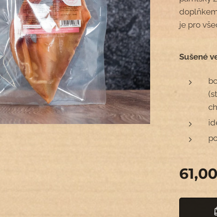
doplňkem
je pro vš
Sušené ve
bo
(s
ch
id
po
61,0