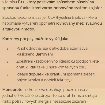
vitamínu
B12, který pozitivním způsobem působí na
správnou funkci krvetvorby, nervového systému a jater
.
Složkou telecího masa je i CLA (kyselina linolová), která
napomáhá vytváření optimální
rovnováhy mezi svalovou
a tukovou hmotou
.
Konzervy pro psy můžete využít jako:
Plnohodnotná, ale krátkodobá alternativa
klasického
Barfování
Zpestření každodenního jídelníčku (podporujete
chuť k jídlu
také u hůře krmitelných psů)
Ideální
doplněk ke granulím
(pomáhá zlepšit
příjem krmiva a doplnit tekutiny)
Monoprotein
= konzerva obsahuje pouze maso z
jednoho živočišného zdroje. (Tento druh krmiva snižuje
riziko potravinových alergií a nezatěžuje zažívání.)