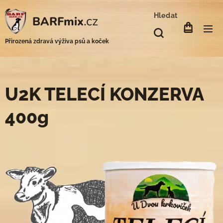
Hledat
.cz
BARFmix
Přirozená zdravá výživa psů a koček
U2K TELECÍ KONZERVA
400g