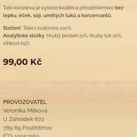
Tato konzerva je vysoce kvalitní a přírodní krmivo
bez
lepku, éček, sóji, umělých tuků a konzervantů
.
Složení:
Telecí svalovina 100%
Analytické složky
: Hrubý protein 21%, hrubý tuk 10%,
vlhkost 69%
99,00
Kč
PROVOZOVATEL
Veronika Milková
U Zahrádek 672
789 69 Postřelmov
IČO: 19953160