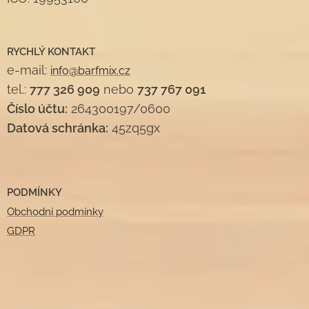
RYCHLÝ KONTAKT
e-mail:
info@barfmix.cz
tel.:
777 326 909
nebo
737 767 091
Číslo účtu:
264300197/0600
Datová schránka:
45zq5gx
PODMÍNKY
Obchodní podmínky
GDPR