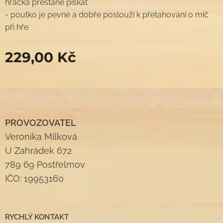
hračka přestane pískat
- poutko je pevné a dobře poslouží k přetahování o míč
při hře
229,00
Kč
PROVOZOVATEL
Veronika Milková
U Zahrádek 672
789 69 Postřelmov
IČO: 19953160
RYCHLÝ KONTAKT