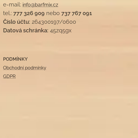
e-mail:
info@barfmix.cz
tel.:
777 326 909
nebo
737 767 091
Číslo účtu:
264300197/0600
Datová schránka:
45zq5gx
PODMÍNKY
Obchodní podmínky
GDPR