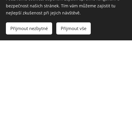
bezpečnost našich stránek. Tím vám můžeme zajistit tu
nejlepší zkušenost při jejich návštěvě.
Vyprodáno
Přijmout nezbytné
Přijmout vše