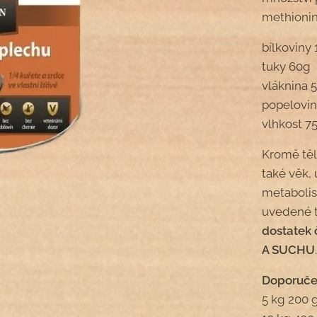
methionin,
bílkoviny
tuky 60g
vláknina 
popelovin
vlhkost 7
Kromě těl
také věk, 
metabolis
uvedené 
dostatek 
A SUCHU
Doporuče
5 kg 200 