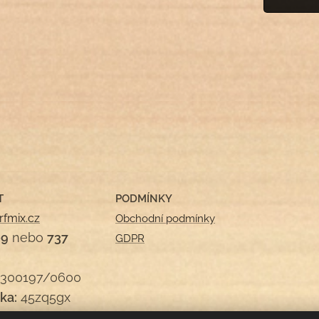
T
PODMÍNKY
rfmix.cz
Obchodní podmínky
09
nebo
737
GDPR
300197/0600
ka:
45zq5gx