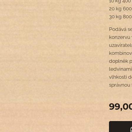
10 kg 400
20 kg 600
30 kg 800
Podává se
konzervu 
uzavírat
kombinova
doplněk p
ledvinami
vlhkosti 
správnou 
99,0