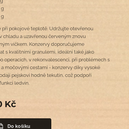
 g
 g
 g
 při pokojové teplotě. Udržujte otevřenou
v chladu a uzavřenou červeným znovu
elným víčkem. Konzervy doporučujeme
t s kvalitními granulemi, ideální také jako
o operacích, v rekonvalescenci, při problémech s
 a močovými cestami - konzervy díky vysoké
dodají pejskovi hodně tekutin, což podpoří
funkci ledvin.
0
Kč
Do košíku