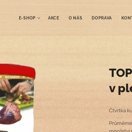
E-SHOP
AKCE
O NÁS
DOPRAVA
KON
TOP
v p
Čtvrtka k
Průměrné 
množství p