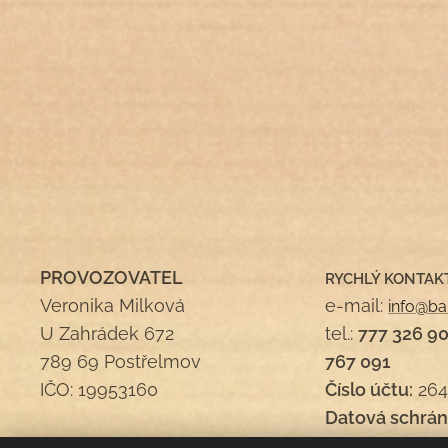
PROVOZOVATEL
RYCHLÝ KONTAK
Veronika Milková
e-mail:
info@ba
U Zahrádek 672
tel.:
777 326 9
789 69 Postřelmov
767 091
IČO: 19953160
Číslo účtu:
264
Datová schrán