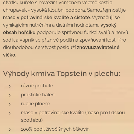
čtvrtku kuřete s hovězím vemenem včetně kostí a
chrupavek - vysoká kloubní podpora. Samozřejmostí je
maso v potravinářské kvalitě a čistotě
. Vyznačují se
vynikajícími nutričními a dietními hodnotami,
vysoký
obsah hořčíku
podporuje správnou funkci svalů a nervů,
sodík a vápník se příznivě podílí na zpevňování kostí. Pro
dlouhodobou čerstvost poslouží
znovuuzavíratelné
víčko
.
Výhody krmiva Topstein v plechu:
různé příchutě
praktické balení
ručně plněné
maso v potravinářské kvalitě (maso pro lidskou
spotřebu)
100% podíl živočišných bílkovin