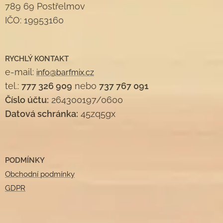
789 69 Postřelmov
IČO: 19953160
RYCHLÝ KONTAKT
e-mail:
info@barfmix.cz
tel.:
777 326 909
nebo
737 767 091
Číslo účtu:
264300197/0600
Datová schránka:
45zq5gx
PODMÍNKY
Obchodní podmínky
GDPR