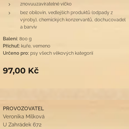
znovuuzavíratelné víčko
bez obilovin, vedlejších produktů (odpady z
výroby), chemických konzervantů, dochucovadel
a barviv
Balení:
800 g
Příchuť:
kuře, vemeno
Určeno pro:
psy všech věkových kategorií
97,00
Kč
PROVOZOVATEL
Veronika Milková
U Zahrádek 672