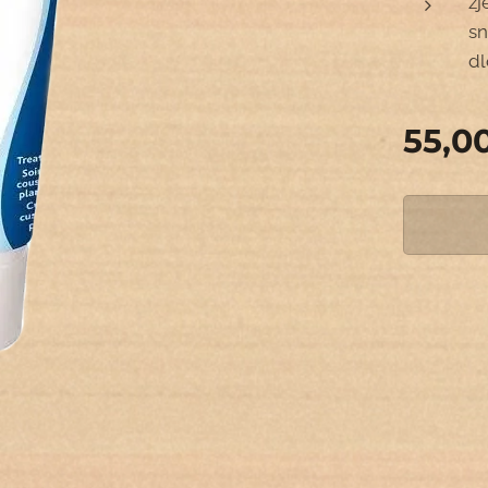
zj
sn
d
55,0