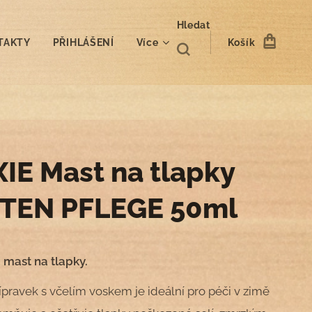
Hledat
TAKTY
PŘIHLÁŠENÍ
Více
Košík
XIE Mast na tlapky
TEN PFLEGE 50ml
mast na tlapky.
ípravek s včelím voskem je ideální pro péči v zimě