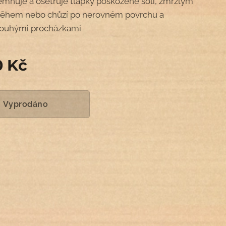
emňuje a ošetřuje tlapky poškozené solí, zmrzlým
ěhem nebo chůzí po nerovném povrchu a
louhými procházkami
0
Kč
Vyprodáno