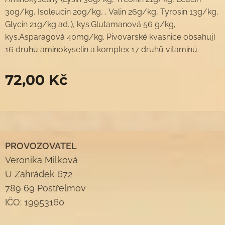
30g/kg, Isoleucin 20g/kg, , Valin 26g/kg, Tyrosin 13g/kg,
Glycin 21g/kg ad..), kys.Glutamanová 56 g/kg,
kys.Asparagová 40mg/kg. Pivovarské kvasnice obsahují
16 druhů aminokyselin a komplex 17 druhů vitaminů.
72,00
Kč
PROVOZOVATEL
Veronika Milková
U Zahrádek 672
789 69 Postřelmov
IČO: 19953160