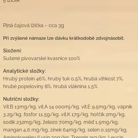
5 lžiček
Plná čajová lžička – cca 3g
Při zvýšené námaze lze dávku krátkodobě zdvojnásobit.
Složení:
Sušené pivovarské kvasnice 100%
Analytické složky:
Hrubý protein 46%, hrubý tuk 0,5%, hrubá vlhkost 7%,
hrubé popeloviny 8%, hrubá vláknina 1,5%
Nutriční složky:
Vit.B 13mg/kg, vit.A 14 000mj/kg, vit.E 9,5mg/kg, vápník
3,2g/kg, fosfor 11,5g/kg, vit.K 17g/kg, hořčík 2mg/kg,
sodík 232mg/kg, železo 70mg/kg, měď 1,5mg/kg,
mangan 4,6 mg/kg, zinek 64mg/kg, selen 0,15mg/kg,
Aminokyseliny (Lysin 30g/kg, Treonin 21g/kg, Leucin