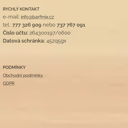
RYCHLÝ KONTAKT
e-mail:
info@barfmix.cz
tel.:
777 326 909
nebo
737 767 091
Číslo účtu:
264300197/0600
Datová schránka:
45zq5gx
PODMÍNKY
Obchodní podmínky
GDPR