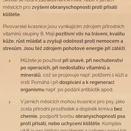
měsících pro
zvýšení obranyschopnosti proti přisátí
klíštěte
.
Pivovarské kvasnice jsou vynikajícím zdrojem přírodních
vitamínů skupiny B. Mají
pozitivní vliv na trávení, kvalitu
kůže, růst mláďat a zvyšují odolnost proti nemocem a
stresům. J
sou též zdrojem pohotové energie při zátěži.
Můžete je používat
při únavě, při nechutenství
po operacích, při nedostatku vitaminů a
minerálů
, což se projevuje např. potížemi s kůží a
srstí. Pomáhá i při
dospívání a k regeneraci
organismu
např. po podání antibiotik apod.
V jarních měsících mohou kvasnice pro psy, jako
zcela přírodní prostředek a doplněk krmiva
bez
chemie
, podpořit tvorbu
obranyschopnosti psa
proti přisátí, nebo uchycení klíštěte
. Komplex
vit.B je pro klíšťata nevábným a vašemu psovi tak