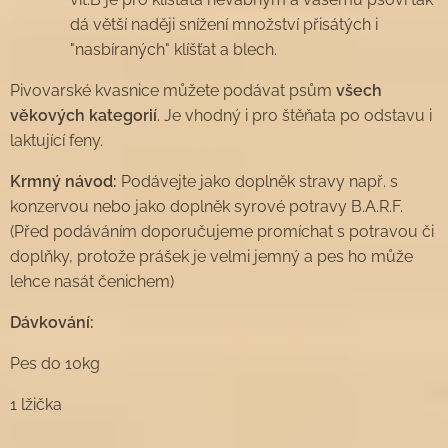
dá větší naději snížení množství přisátých i
"nasbíraných" klíšťat a blech.
Pivovarské kvasnice můžete podávat psům
všech
věkových kategorií
. Je vhodný i pro štěňata po odstavu i
laktující feny.
Krmný návod:
Podávejte jako doplněk stravy např. s
konzervou nebo jako doplněk syrové potravy B.A.R.F.
(Před podáváním doporučujeme promíchat s potravou či
doplňky, protože prášek je velmi jemný a pes ho může
lehce nasát čenichem)
Dávkování:
Pes do 10kg
1 lžička