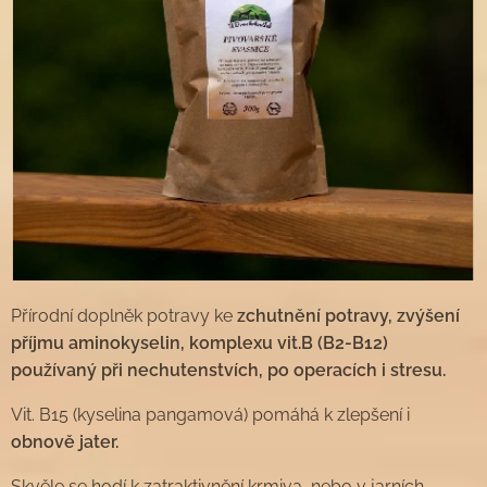
Přírodní doplněk potravy ke
zchutnění potravy, zvýšení
příjmu aminokyselin, komplexu vit.B (B2-B12)
používaný při nechutenstvích, po operacích i stresu.
Vit. B15 (kyselina pangamová) pomáhá k zlepšení i
obnově jater.
Skvěle se hodí k zatraktivnění krmiva, nebo v jarních