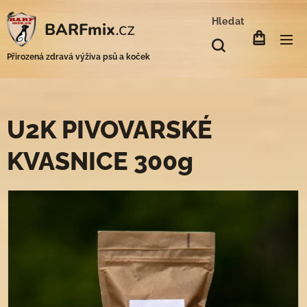
Hledat
.cz
BARFmix
Přirozená zdravá výživa psů a koček
U2K PIVOVARSKÉ
KVASNICE 300g