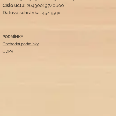
Číslo účtu:
264300197/0600
Datová schránka:
45zq5gx
PODMÍNKY
Obchodní podmínky
GDPR