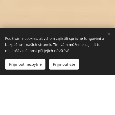
Používáme cookies, abychom zajistili správné fungování a
bezpečnost našich stránek. Tím vám můžeme zajistit tu
nejlepší zkušenost při jejich návštěvě.
Do košíku
Přijmout nezbytné
Přijmout vše