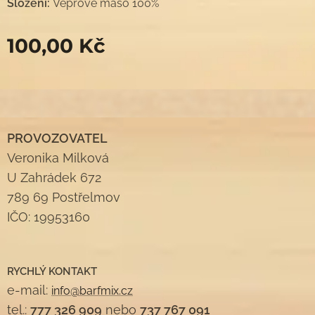
Složení:
Vepřové maso 100%
100,00
Kč
PROVOZOVATEL
Veronika Milková
U Zahrádek 672
789 69 Postřelmov
IČO: 19953160
RYCHLÝ KONTAKT
e-mail:
info@barfmix.cz
tel.:
777 326 909
nebo
737 767 091