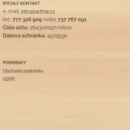
RYCHLÝ KONTAKT
e-mail:
info@barfmix.cz
tel.:
777 326 909
nebo
737 767 091
Číslo účtu:
264300197/0600
Datová schránka:
45zq5gx
PODMÍNKY
Obchodní podmínky
GDPR