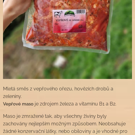
Mletá směs z vepřového ořezu, hovězích drobů a
zeleniny.
je zdrojem železa a vitamínu B1 a B2.
Vepřové maso
Maso je zmražené tak, aby všechny živiny byly
zachovány nejlepším možným způsobem. Neobsahuje
žádné konzervační látky, nebo obiloviny a je vhodné pro