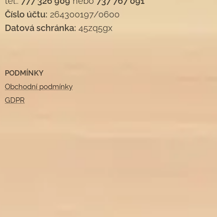
tel.:
777 326 909
nebo
737 767 091
Číslo účtu:
264300197/0600
Datová schránka:
45zq5gx
PODMÍNKY
Obchodní podmínky
GDPR