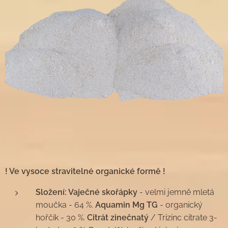
! Ve vysoce stravitelné organické formě !
Složení: Vaječné skořápky
- velmi jemně mletá
moučka - 64 %.
Aquamin Mg TG
- organický
hořčík - 30 %.
Citrát zinečnatý
/ Trizinc citrate 3-