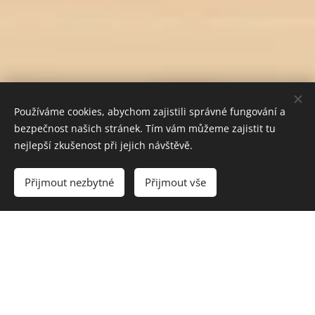
Používáme cookies, abychom zajistili správné fungování a
bezpečnost našich stránek. Tím vám můžeme zajistit tu
nejlepší zkušenost při jejich návštěvě.
Do košíku
Přijmout nezbytné
Přijmout vše