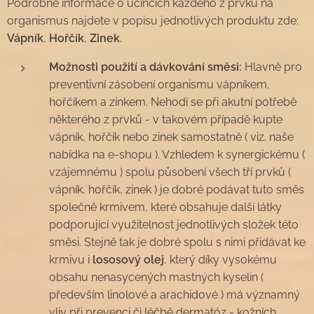
Podrobné informace o účincích každého z prvků na
organismus najdete v popisu jednotlivých produktu zde:
Vápník
,
Hořčík
,
Zinek
.
Možnosti použití a dávkování směsi
:
Hlavně pro
preventivní zásobení organismu vápníkem,
hořčíkem a zinkem. Nehodí se při akutní potřebě
některého z prvků - v takovém případě kupte
vápník, hořčík nebo zinek samostatně ( viz. naše
nabídka na e-shopu ). Vzhledem k synergickému (
vzájemnému ) spolu působení všech tří prvků (
vápník, hořčík, zinek ) je dobré podávat tuto směs
společně krmivem, které obsahuje další látky
podporující využitelnost jednotlivých složek této
směsi. Stejně tak je dobré spolu s nimi přidávat ke
krmivu i
lososový olej
, který díky vysokému
obsahu nenasycených mastných kyselin (
především linolové a arachidové ) má významný
vliv při prevenci či léčbě dermatóz - kožních