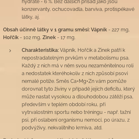
hydrate - 6 %. Bez dalších přísad jako jsou
konzervanty, ochucovadla, barviva, protispékavé
látky, aj.
Obsah účinně
látky v 1 gramu směsi
: Vápník
- 227 mg,
Hořčík
- 102 mg,
Zinek
- 17 mg.
Charakteristika:
Vápník, Hořčík a Zinek patří k
nepostradatelným prvkům v metabolismu psa.
Každý z nich má v něm svou nezaměnitelnou roli
a nedostatek kteréhokoliv z nich způsobí psovi
nemalé potíže. Směs Ca+Mg+Zn vám pomůže
dorovnat tyto živiny v případě jejich deficitu, který
může nastat vysokou a dlouhodobou zátěží psa,
především v teplém období roku, při
vytrvalostním sportu nebo tréningu - např. tažní
psi, při oslabení organismu nemocí, po úrazu, z
podvýživy, nekvalitního krmiva, atd.