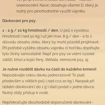
onemocnění. Navíc obsahuje vitamín D, který je
nutný pro plnohodnotné využití vápníku.
Dávkování pro psy:
1 - 2 g / 10 kg hmotnosti / den.
U psů s vysokou
hmotností ( nad 50 kg ) už jen max. 8 g / den - a to z
důvodu obsahu zinku, který by mohl působit projímavě.
Pří potřebě vyššího obsahu vápníku či hořčíku doplňujte
tyto živiny samostatně. Např pro psy ve velmi vysoké
zátěži, březí a kojící feny, štěňata, nemocné psy, aj.
Je nutné rozdělit dávku na části do každého krmení!
Nepodávejte celou dávku jednorázově! To platí
především u větších psů ( nad cca 20 kg ). Naopak při
nízkém dávkování ( do 1 g ) stačí podat v jedné dávce.
Nutný stálý přístup k vodě.
Nepřekračujte dlouhodobě doporučené dávkování -